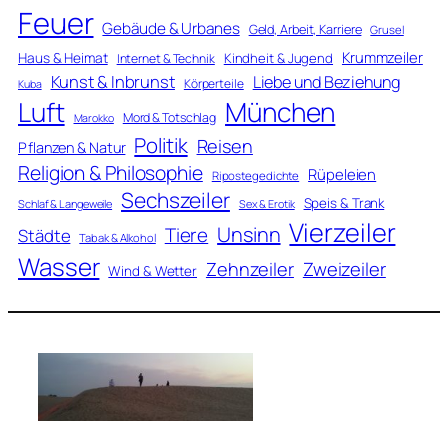
Feuer
Gebäude & Urbanes
Geld, Arbeit, Karriere
Grusel
Krummzeiler
Haus & Heimat
Kindheit & Jugend
Internet & Technik
Kunst & Inbrunst
Liebe und Beziehung
Körperteile
Kuba
Luft
München
Mord & Totschlag
Marokko
Politik
Reisen
Pflanzen & Natur
Religion & Philosophie
Rüpeleien
Ripostegedichte
Sechszeiler
Speis & Trank
Schlaf & Langeweile
Sex & Erotik
Vierzeiler
Unsinn
Tiere
Städte
Tabak & Alkohol
Wasser
Zweizeiler
Zehnzeiler
Wind & Wetter