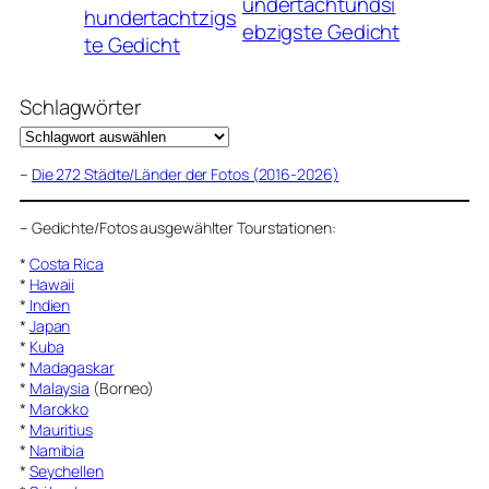
undertachtundsi
hundertachtzigs
ebzigste Gedicht
te Gedicht
Schlagwörter
–
Die 272 Städte/Länder der Fotos (2016-2026)
–
Gedichte/Fotos ausgewählter Tourstationen:
*
Costa Rica
*
Hawaii
*
Indien
*
Japan
*
Kuba
*
Madagaskar
*
Malaysia
(Borneo)
*
Marokko
*
Mauritius
*
Namibia
*
Seychellen