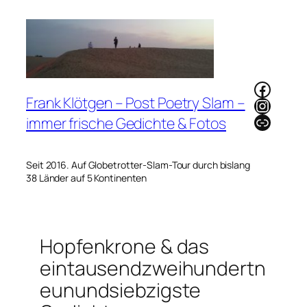
Zum
Inhalt
springen
Faceb
Frank Klötgen – Post Poetry Slam –
Instag
Link
immer frische Gedichte & Fotos
Seit 2016. Auf Globetrotter-Slam-Tour durch bislang
38 Länder auf 5 Kontinenten
Hopfenkrone & das
eintausendzweihundertn
eunundsiebzigste