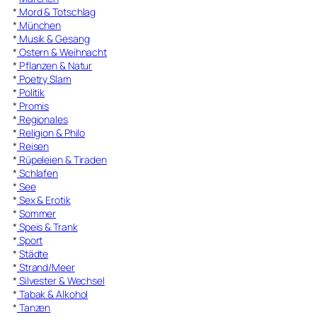
*
Mord & Totschlag
*
München
*
Musik & Gesang
*
Ostern & Weihnacht
*
Pflanzen & Natur
*
Poetry Slam
*
Politik
*
Promis
*
Regionales
*
Religion & Philo
*
Reisen
*
Rüpeleien & Tiraden
*
Schlafen
*
See
*
Sex & Erotik
*
Sommer
*
Speis & Trank
*
Sport
*
Städte
*
Strand/Meer
*
Silvester & Wechsel
*
Tabak & Alkohol
*
Tanzen