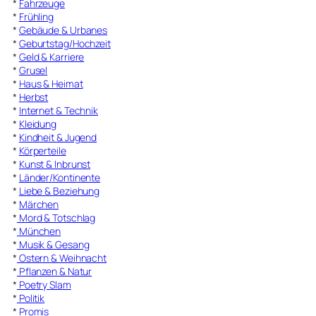
*
Fahrzeuge
*
Frühling
*
Gebäude & Urbanes
*
Geburtstag/Hochzeit
*
Geld & Karriere
*
Grusel
*
Haus & Heimat
*
Herbst
*
Internet & Technik
*
Kleidung
*
Kindheit & Jugend
*
Körperteile
*
Kunst & Inbrunst
*
Länder/Kontinente
*
Liebe & Beziehung
*
Märchen
*
Mord & Totschlag
*
München
*
Musik & Gesang
*
Ostern & Weihnacht
*
Pflanzen & Natur
*
Poetry Slam
*
Politik
*
Promis