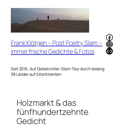
Zum
Inhalt
springen
Faceb
Frank Klötgen – Post Poetry Slam –
Instag
Link
immer frische Gedichte & Fotos
Seit 2016. Auf Globetrotter-Slam-Tour durch bislang
38 Länder auf 5 Kontinenten
Holzmarkt & das
fünfhundertzehnte
Gedicht