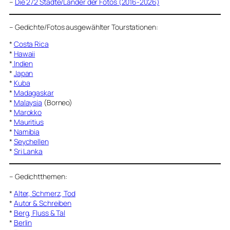
–
Die 272 Städte/Länder der Fotos (2016-2026)
–
Gedichte/Fotos ausgewählter Tourstationen:
*
Costa Rica
*
Hawaii
*
Indien
*
Japan
*
Kuba
*
Madagaskar
*
Malaysia
(Borneo)
*
Marokko
*
Mauritius
*
Namibia
*
Seychellen
*
Sri Lanka
–
Gedichtthemen
:
*
Alter, Schmerz, Tod
*
Autor & Schreiben
*
Berg, Fluss & Tal
*
Berlin