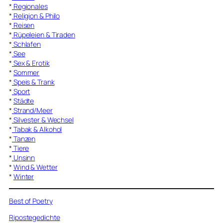
*
Regionales
*
Religion & Philo
*
Reisen
*
Rüpeleien & Tiraden
*
Schlafen
*
See
*
Sex & Erotik
*
Sommer
*
Speis & Trank
*
Sport
*
Städte
*
Strand/Meer
*
Silvester & Wechsel
*
Tabak & Alkohol
*
Tanzen
*
Tiere
*
Unsinn
*
Wind & Wetter
*
Winter
Best of Poetry
Ripostegedichte