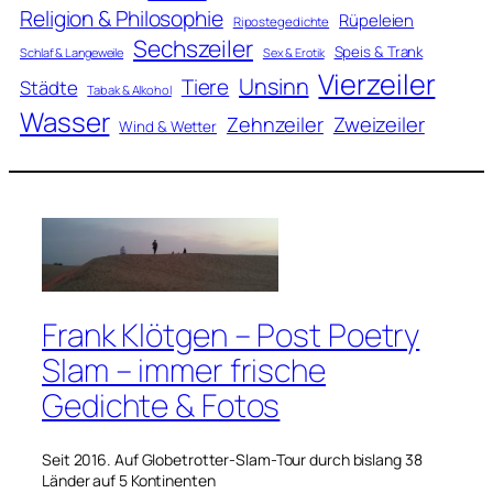
Religion & Philosophie
Rüpeleien
Ripostegedichte
Sechszeiler
Speis & Trank
Schlaf & Langeweile
Sex & Erotik
Vierzeiler
Unsinn
Tiere
Städte
Tabak & Alkohol
Wasser
Zweizeiler
Zehnzeiler
Wind & Wetter
Frank Klötgen – Post Poetry
Slam – immer frische
Gedichte & Fotos
Seit 2016. Auf Globetrotter-Slam-Tour durch bislang 38
Länder auf 5 Kontinenten