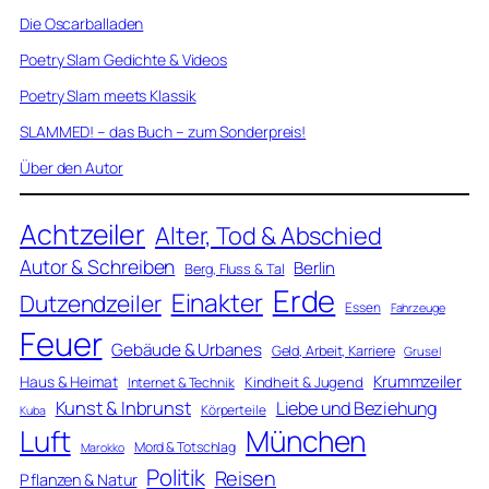
Die Oscarballaden
Poetry Slam Gedichte & Videos
Poetry Slam meets Klassik
SLAMMED! – das Buch – zum Sonderpreis!
Über den Autor
Achtzeiler
Alter, Tod & Abschied
Autor & Schreiben
Berlin
Berg, Fluss & Tal
Erde
Einakter
Dutzendzeiler
Essen
Fahrzeuge
Feuer
Gebäude & Urbanes
Geld, Arbeit, Karriere
Grusel
Krummzeiler
Haus & Heimat
Kindheit & Jugend
Internet & Technik
Kunst & Inbrunst
Liebe und Beziehung
Körperteile
Kuba
Luft
München
Mord & Totschlag
Marokko
Politik
Reisen
Pflanzen & Natur