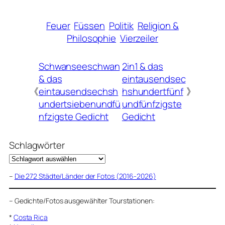
Feuer
Füssen
Politik
Religion &
Philosophie
Vierzeiler
Schwanseeschwan
2in1 & das
& das
eintausendsec
《
eintausendsechsh
hshundertfünf
》
undertsiebenundfü
undfünfzigste
nfzigste Gedicht
Gedicht
Schlagwörter
–
Die 272 Städte/Länder der Fotos (2016-2026)
–
Gedichte/Fotos ausgewählter Tourstationen:
*
Costa Rica