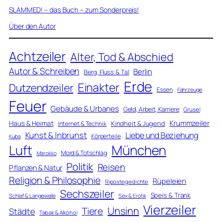
SLAMMED! – das Buch – zum Sonderpreis!
Über den Autor
Achtzeiler
Alter, Tod & Abschied
Autor & Schreiben
Berlin
Berg, Fluss & Tal
Erde
Einakter
Dutzendzeiler
Essen
Fahrzeuge
Feuer
Gebäude & Urbanes
Geld, Arbeit, Karriere
Grusel
Krummzeiler
Haus & Heimat
Kindheit & Jugend
Internet & Technik
Kunst & Inbrunst
Liebe und Beziehung
Körperteile
Kuba
Luft
München
Mord & Totschlag
Marokko
Politik
Reisen
Pflanzen & Natur
Religion & Philosophie
Rüpeleien
Ripostegedichte
Sechszeiler
Speis & Trank
Schlaf & Langeweile
Sex & Erotik
Vierzeiler
Unsinn
Tiere
Städte
Tabak & Alkohol