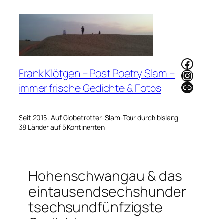
Zum
Inhalt
springen
Faceb
Frank Klötgen – Post Poetry Slam –
Instag
Link
immer frische Gedichte & Fotos
Seit 2016. Auf Globetrotter-Slam-Tour durch bislang
38 Länder auf 5 Kontinenten
Hohenschwangau & das
eintausendsechshunder
tsechsundfünfzigste