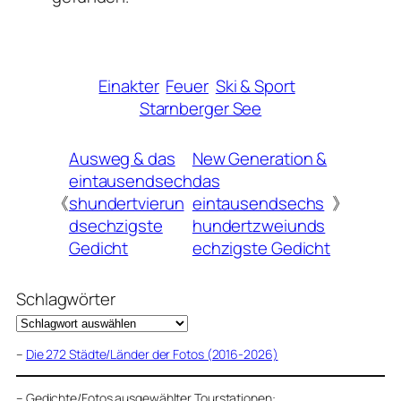
Einakter
Feuer
Ski & Sport
Starnberger See
Ausweg & das
New Generation &
eintausendsech
das
《
shundertvierun
eintausendsechs
》
dsechzigste
hundertzweiunds
Gedicht
echzigste Gedicht
Schlagwörter
–
Die 272 Städte/Länder der Fotos (2016-2026)
–
Gedichte/Fotos ausgewählter Tourstationen: