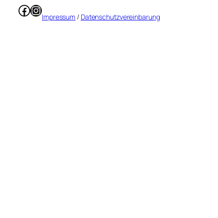
Facebook
Instagram
Impressum
/
Datenschutzvereinbarung