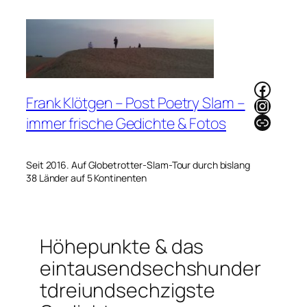
Zum
Inhalt
springen
Faceb
Frank Klötgen – Post Poetry Slam –
Instag
Link
immer frische Gedichte & Fotos
Seit 2016. Auf Globetrotter-Slam-Tour durch bislang
38 Länder auf 5 Kontinenten
Höhepunkte & das
eintausendsechshunder
tdreiundsechzigste