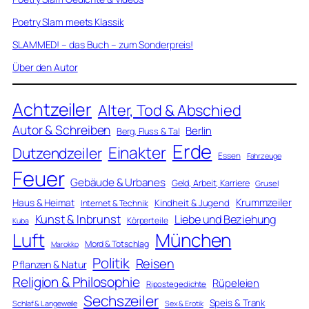
Poetry Slam meets Klassik
SLAMMED! – das Buch – zum Sonderpreis!
Über den Autor
Achtzeiler
Alter, Tod & Abschied
Autor & Schreiben
Berlin
Berg, Fluss & Tal
Erde
Einakter
Dutzendzeiler
Essen
Fahrzeuge
Feuer
Gebäude & Urbanes
Geld, Arbeit, Karriere
Grusel
Krummzeiler
Haus & Heimat
Kindheit & Jugend
Internet & Technik
Kunst & Inbrunst
Liebe und Beziehung
Körperteile
Kuba
Luft
München
Mord & Totschlag
Marokko
Politik
Reisen
Pflanzen & Natur
Religion & Philosophie
Rüpeleien
Ripostegedichte
Sechszeiler
Speis & Trank
Schlaf & Langeweile
Sex & Erotik