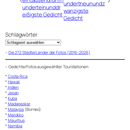
undertneunundz
underteinunddr
wanzigste
eißigste Gedicht
Gedicht
Schlagwörter
–
Die 272 Städte/Länder der Fotos (2016-2026)
–
Gedichte/Fotos ausgewählter Tourstationen:
*
Costa Rica
*
Hawaii
*
Indien
*
Japan
*
Kuba
*
Madagaskar
*
Malaysia
(Borneo)
*
Marokko
*
Mauritius
*
Namibia