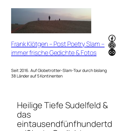
Zum
Inhalt
springen
Faceb
Frank Klötgen – Post Poetry Slam –
Instag
Link
immer frische Gedichte & Fotos
Seit 2016. Auf Globetrotter-Slam-Tour durch bislang
38 Länder auf 5 Kontinenten
Heilige Tiefe Sudelfeld &
das
eintausendfünfhundertd