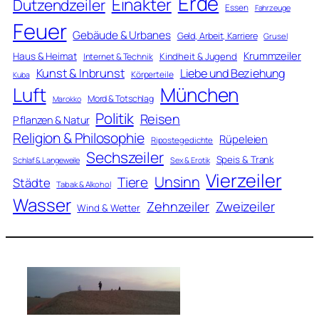
Erde
Einakter
Dutzendzeiler
Essen
Fahrzeuge
Feuer
Gebäude & Urbanes
Geld, Arbeit, Karriere
Grusel
Krummzeiler
Haus & Heimat
Kindheit & Jugend
Internet & Technik
Kunst & Inbrunst
Liebe und Beziehung
Körperteile
Kuba
Luft
München
Mord & Totschlag
Marokko
Politik
Reisen
Pflanzen & Natur
Religion & Philosophie
Rüpeleien
Ripostegedichte
Sechszeiler
Speis & Trank
Schlaf & Langeweile
Sex & Erotik
Vierzeiler
Unsinn
Tiere
Städte
Tabak & Alkohol
Wasser
Zweizeiler
Zehnzeiler
Wind & Wetter