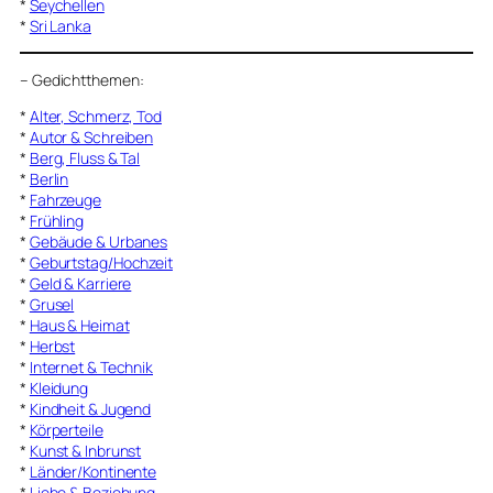
*
Seychellen
*
Sri Lanka
–
Gedichtthemen
:
*
Alter, Schmerz, Tod
*
Autor & Schreiben
*
Berg, Fluss & Tal
*
Berlin
*
Fahrzeuge
*
Frühling
*
Gebäude & Urbanes
*
Geburtstag/Hochzeit
*
Geld & Karriere
*
Grusel
*
Haus & Heimat
*
Herbst
*
Internet & Technik
*
Kleidung
*
Kindheit & Jugend
*
Körperteile
*
Kunst & Inbrunst
*
Länder/Kontinente
*
Liebe & Beziehung