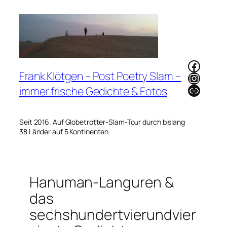
Zum
Inhalt
springen
Faceb
Frank Klötgen – Post Poetry Slam –
Instag
Link
immer frische Gedichte & Fotos
Seit 2016. Auf Globetrotter-Slam-Tour durch bislang
38 Länder auf 5 Kontinenten
Hanuman-Languren &
das
sechshundertvierundvier