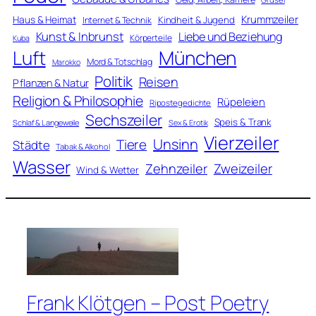
Krummzeiler
Haus & Heimat
Kindheit & Jugend
Internet & Technik
Kunst & Inbrunst
Liebe und Beziehung
Körperteile
Kuba
Luft
München
Mord & Totschlag
Marokko
Politik
Reisen
Pflanzen & Natur
Religion & Philosophie
Rüpeleien
Ripostegedichte
Sechszeiler
Speis & Trank
Schlaf & Langeweile
Sex & Erotik
Vierzeiler
Unsinn
Tiere
Städte
Tabak & Alkohol
Wasser
Zweizeiler
Zehnzeiler
Wind & Wetter
Frank Klötgen – Post Poetry