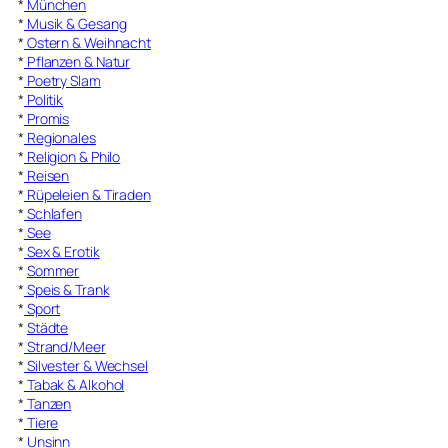
*
München
*
Musik & Gesang
*
Ostern & Weihnacht
*
Pflanzen & Natur
*
Poetry Slam
*
Politik
*
Promis
*
Regionales
*
Religion & Philo
*
Reisen
*
Rüpeleien & Tiraden
*
Schlafen
*
See
*
Sex & Erotik
*
Sommer
*
Speis & Trank
*
Sport
*
Städte
*
Strand/Meer
*
Silvester & Wechsel
*
Tabak & Alkohol
*
Tanzen
*
Tiere
*
Unsinn