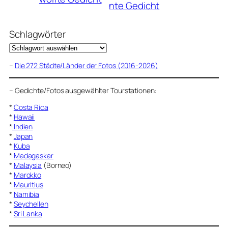
nte Gedicht
Schlagwörter
–
Die 272 Städte/Länder der Fotos (2016-2026)
–
Gedichte/Fotos ausgewählter Tourstationen:
*
Costa Rica
*
Hawaii
*
Indien
*
Japan
*
Kuba
*
Madagaskar
*
Malaysia
(Borneo)
*
Marokko
*
Mauritius
*
Namibia
*
Seychellen
*
Sri Lanka