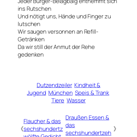
Jeder Burger-Belagbalg enthemmt sich
ins Rutschen
Und nötigt uns, Hände und Finger zu
lutschen
Wir saugen versonnen an Refill-
Getränken
Da wir still der Anmut der Rehe
gedenken
Dutzendzeiler
Kindheit &
Jugend
München
Speis & Trank
Tiere
Wasser
Draußen Essen &
Flaucher & das
das
《
sechshundertz
》
sechshundertzeh
wölfte Gedicht