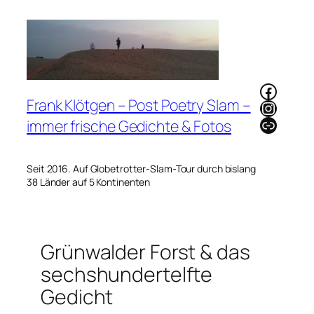
Zum
Inhalt
springen
Faceb
Frank Klötgen – Post Poetry Slam –
Instag
Link
immer frische Gedichte & Fotos
Seit 2016. Auf Globetrotter-Slam-Tour durch bislang
38 Länder auf 5 Kontinenten
Grünwalder Forst & das
sechshundertelfte
Gedicht