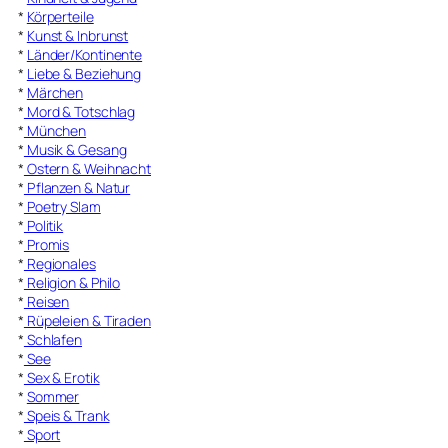
*
Körperteile
*
Kunst & Inbrunst
*
Länder/Kontinente
*
Liebe & Beziehung
*
Märchen
*
Mord & Totschlag
*
München
*
Musik & Gesang
*
Ostern & Weihnacht
*
Pflanzen & Natur
*
Poetry Slam
*
Politik
*
Promis
*
Regionales
*
Religion & Philo
*
Reisen
*
Rüpeleien & Tiraden
*
Schlafen
*
See
*
Sex & Erotik
*
Sommer
*
Speis & Trank
*
Sport