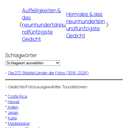
Auffelligkeiten &
Hornrabe & das
das
neunhundertein
《
neunhundertdreiu
》
undfünfzigste
ndfünfzigste
Gedicht
Gedicht
Schlagwörter
–
Die 272 Städte/Länder der Fotos (2016-2026)
–
Gedichte/Fotos ausgewählter Tourstationen:
*
Costa Rica
*
Hawaii
*
Indien
*
Japan
*
Kuba
*
Madagaskar