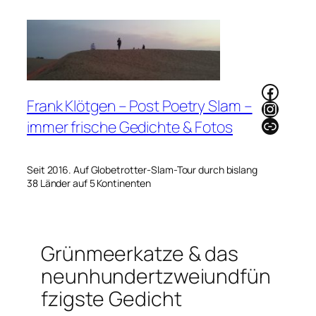
Zum
Inhalt
springen
Faceb
Frank Klötgen – Post Poetry Slam –
Instag
Link
immer frische Gedichte & Fotos
Seit 2016. Auf Globetrotter-Slam-Tour durch bislang
38 Länder auf 5 Kontinenten
Grünmeerkatze & das
neunhundertzweiundfün
fzigste Gedicht