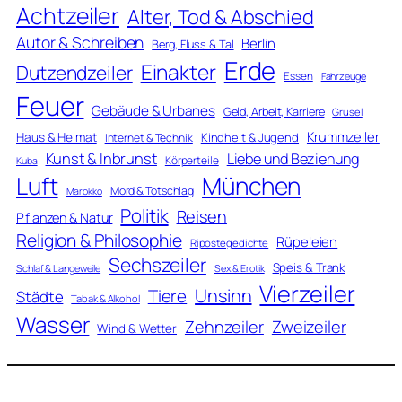
Achtzeiler
Alter, Tod & Abschied
Autor & Schreiben
Berlin
Berg, Fluss & Tal
Erde
Einakter
Dutzendzeiler
Essen
Fahrzeuge
Feuer
Gebäude & Urbanes
Geld, Arbeit, Karriere
Grusel
Krummzeiler
Haus & Heimat
Kindheit & Jugend
Internet & Technik
Kunst & Inbrunst
Liebe und Beziehung
Körperteile
Kuba
Luft
München
Mord & Totschlag
Marokko
Politik
Reisen
Pflanzen & Natur
Religion & Philosophie
Rüpeleien
Ripostegedichte
Sechszeiler
Speis & Trank
Schlaf & Langeweile
Sex & Erotik
Vierzeiler
Unsinn
Tiere
Städte
Tabak & Alkohol
Wasser
Zweizeiler
Zehnzeiler
Wind & Wetter