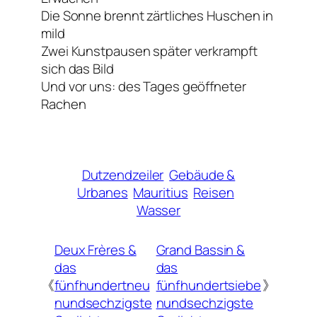
Die Sonne brennt zärtliches Huschen in
mild
Zwei Kunstpausen später verkrampft
sich das Bild
Und vor uns: des Tages geöffneter
Rachen
Dutzendzeiler
Gebäude &
Urbanes
Mauritius
Reisen
Wasser
Deux Frères &
Grand Bassin &
das
das
《
fünfhundertneu
fünfhundertsiebe
》
nundsechzigste
nundsechzigste