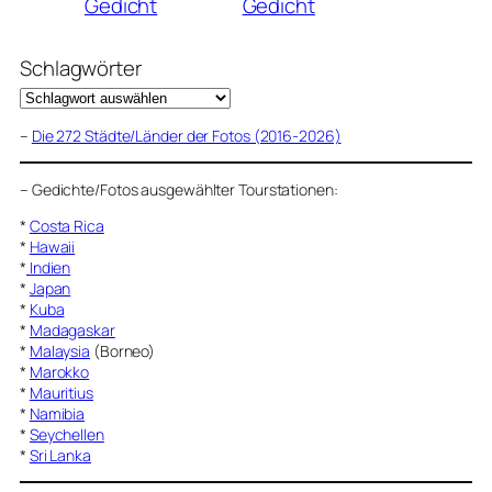
Gedicht
Gedicht
Schlagwörter
–
Die 272 Städte/Länder der Fotos (2016-2026)
–
Gedichte/Fotos ausgewählter Tourstationen:
*
Costa Rica
*
Hawaii
*
Indien
*
Japan
*
Kuba
*
Madagaskar
*
Malaysia
(Borneo)
*
Marokko
*
Mauritius
*
Namibia
*
Seychellen
*
Sri Lanka