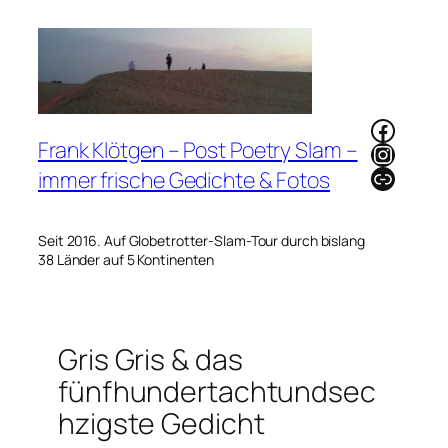
Zum
Inhalt
springen
Faceb
Frank Klötgen – Post Poetry Slam –
Instag
Link
immer frische Gedichte & Fotos
Seit 2016. Auf Globetrotter-Slam-Tour durch bislang
38 Länder auf 5 Kontinenten
Gris Gris & das
fünfhundertachtundsec
hzigste Gedicht