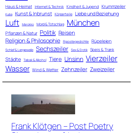
Krummzeiler
Haus & Heimat
Kindheit & Jugend
Internet & Technik
Kunst & Inbrunst
Liebe und Beziehung
Körperteile
Kuba
Luft
München
Mord & Totschlag
Marokko
Politik
Reisen
Pflanzen & Natur
Religion & Philosophie
Rüpeleien
Ripostegedichte
Sechszeiler
Speis & Trank
Schlaf & Langeweile
Sex & Erotik
Vierzeiler
Unsinn
Tiere
Städte
Tabak & Alkohol
Wasser
Zweizeiler
Zehnzeiler
Wind & Wetter
Frank Klötgen – Post Poetry