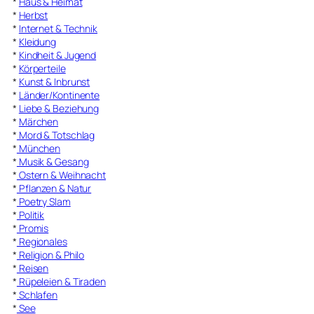
*
Haus & Heimat
*
Herbst
*
Internet & Technik
*
Kleidung
*
Kindheit & Jugend
*
Körperteile
*
Kunst & Inbrunst
*
Länder/Kontinente
*
Liebe & Beziehung
*
Märchen
*
Mord & Totschlag
*
München
*
Musik & Gesang
*
Ostern & Weihnacht
*
Pflanzen & Natur
*
Poetry Slam
*
Politik
*
Promis
*
Regionales
*
Religion & Philo
*
Reisen
*
Rüpeleien & Tiraden
*
Schlafen
*
See