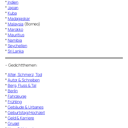
*
Indien
*
Japan
*
Kuba
*
Madagaskar
*
Malaysia
(Borneo)
*
Marokko
*
Mauritius
*
Namibia
*
Seychellen
*
Sri Lanka
–
Gedichtthemen
:
*
Alter, Schmerz, Tod
*
Autor & Schreiben
*
Berg, Fluss & Tal
*
Berlin
*
Fahrzeuge
*
Frühling
*
Gebäude & Urbanes
*
Geburtstag/Hochzeit
*
Geld & Karriere
*
Grusel