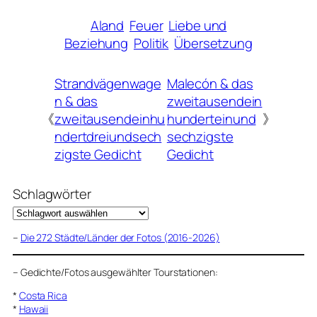
Aland
Feuer
Liebe und
Beziehung
Politik
Übersetzung
Strandvägenwage
Malecón & das
n & das
zweitausendein
《
zweitausendeinhu
hunderteinund
》
ndertdreiundsech
sechzigste
zigste Gedicht
Gedicht
Schlagwörter
–
Die 272 Städte/Länder der Fotos (2016-2026)
–
Gedichte/Fotos ausgewählter Tourstationen:
*
Costa Rica
*
Hawaii