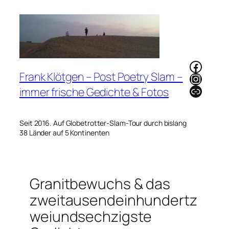
Zum
Inhalt
springen
Faceb
Frank Klötgen – Post Poetry Slam –
Instag
Link
immer frische Gedichte & Fotos
Seit 2016. Auf Globetrotter-Slam-Tour durch bislang
38 Länder auf 5 Kontinenten
Granitbewuchs & das
zweitausendeinhundertz
weiundsechzigste