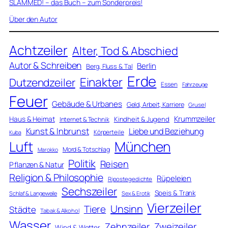
SLAMMED! – das Buch – zum Sonderpreis!
Über den Autor
Achtzeiler
Alter, Tod & Abschied
Autor & Schreiben
Berlin
Berg, Fluss & Tal
Erde
Einakter
Dutzendzeiler
Essen
Fahrzeuge
Feuer
Gebäude & Urbanes
Geld, Arbeit, Karriere
Grusel
Krummzeiler
Haus & Heimat
Kindheit & Jugend
Internet & Technik
Kunst & Inbrunst
Liebe und Beziehung
Körperteile
Kuba
Luft
München
Mord & Totschlag
Marokko
Politik
Reisen
Pflanzen & Natur
Religion & Philosophie
Rüpeleien
Ripostegedichte
Sechszeiler
Speis & Trank
Schlaf & Langeweile
Sex & Erotik
Vierzeiler
Unsinn
Tiere
Städte
Tabak & Alkohol
Wasser
Zweizeiler
Zehnzeiler
Wind & Wetter