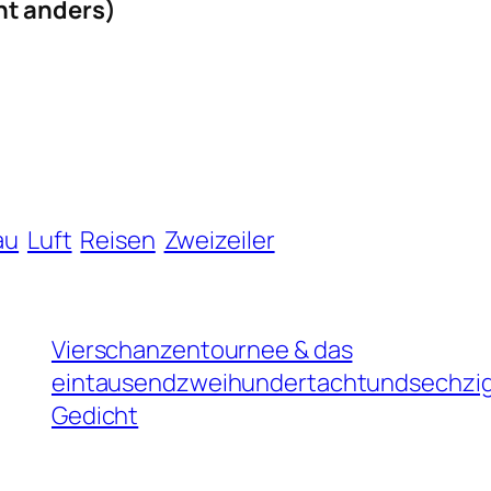
ht anders)
au
Luft
Reisen
Zweizeiler
Vierschanzentournee & das
eintausendzweihundertachtundsechzi
Gedicht