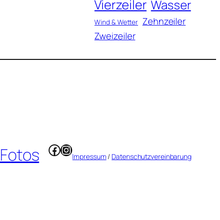
Vierzeiler
Wasser
Zehnzeiler
Wind & Wetter
Zweizeiler
Facebook
Instagram
 Fotos
Impressum
/
Datenschutzvereinbarung