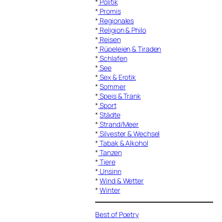
*
Politik
*
Promis
*
Regionales
*
Religion & Philo
*
Reisen
*
Rüpeleien & Tiraden
*
Schlafen
*
See
*
Sex & Erotik
*
Sommer
*
Speis & Trank
*
Sport
*
Städte
*
Strand/Meer
*
Silvester & Wechsel
*
Tabak & Alkohol
*
Tanzen
*
Tiere
*
Unsinn
*
Wind & Wetter
*
Winter
Best of Poetry