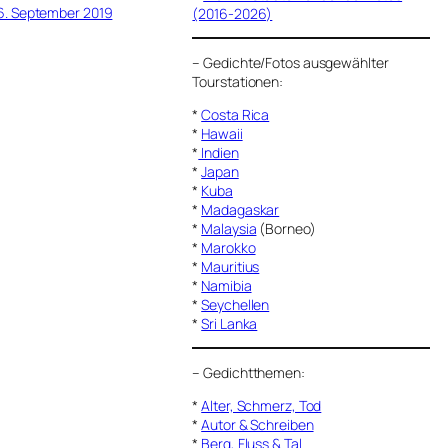
6. September 2019
(2016-2026)
–
Gedichte/Fotos ausgewählter
Tourstationen:
*
Costa Rica
*
Hawaii
*
Indien
*
Japan
*
Kuba
*
Madagaskar
*
Malaysia
(Borneo)
*
Marokko
*
Mauritius
*
Namibia
*
Seychellen
*
Sri Lanka
–
Gedichtthemen
:
*
Alter, Schmerz, Tod
*
Autor & Schreiben
*
Berg, Fluss & Tal