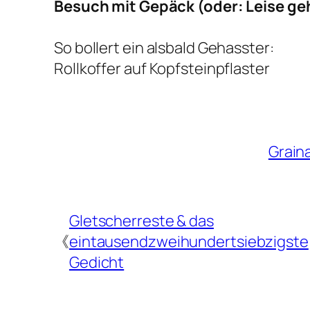
Besuch mit Gepäck (oder: Leise ge
So bollert ein alsbald Gehasster:
Rollkoffer auf Kopfsteinpflaster
Grain
Gletscherreste & das
《
eintausendzweihundertsiebzigste
Gedicht