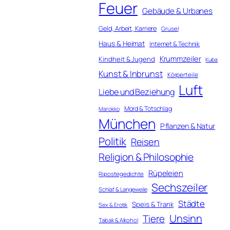
Feuer
Gebäude & Urbanes
Geld, Arbeit, Karriere
Grusel
Haus & Heimat
Internet & Technik
Krummzeiler
Kindheit & Jugend
Kuba
Kunst & Inbrunst
Körperteile
Luft
Liebe und Beziehung
Mord & Totschlag
Marokko
München
Pflanzen & Natur
Politik
Reisen
Religion & Philosophie
Rüpeleien
Ripostegedichte
Sechszeiler
Schlaf & Langeweile
Städte
Speis & Trank
Sex & Erotik
Unsinn
Tiere
Tabak & Alkohol