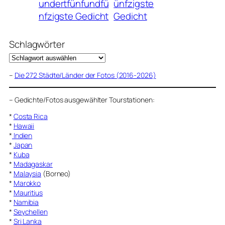
undertfünfundfü
ünfzigste
nfzigste Gedicht
Gedicht
Schlagwörter
–
Die 272 Städte/Länder der Fotos (2016-2026)
–
Gedichte/Fotos ausgewählter Tourstationen:
*
Costa Rica
*
Hawaii
*
Indien
*
Japan
*
Kuba
*
Madagaskar
*
Malaysia
(Borneo)
*
Marokko
*
Mauritius
*
Namibia
*
Seychellen
*
Sri Lanka