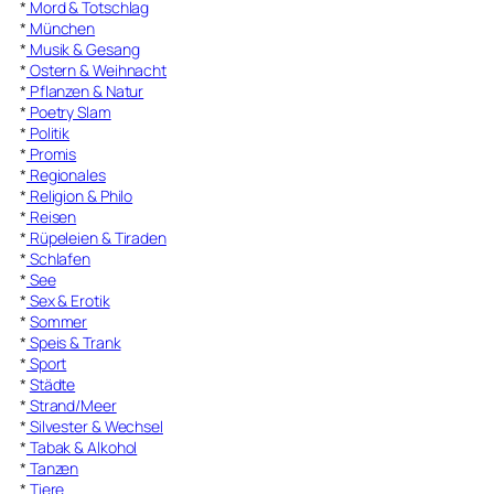
*
Mord & Totschlag
*
München
*
Musik & Gesang
*
Ostern & Weihnacht
*
Pflanzen & Natur
*
Poetry Slam
*
Politik
*
Promis
*
Regionales
*
Religion & Philo
*
Reisen
*
Rüpeleien & Tiraden
*
Schlafen
*
See
*
Sex & Erotik
*
Sommer
*
Speis & Trank
*
Sport
*
Städte
*
Strand/Meer
*
Silvester & Wechsel
*
Tabak & Alkohol
*
Tanzen
*
Tiere