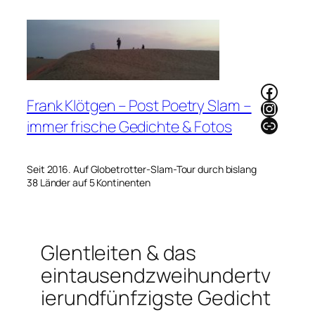
Zum
Inhalt
springen
Faceb
Frank Klötgen – Post Poetry Slam –
Instag
Link
immer frische Gedichte & Fotos
Seit 2016. Auf Globetrotter-Slam-Tour durch bislang
38 Länder auf 5 Kontinenten
Glentleiten & das
eintausendzweihundertv
ierundfünfzigste Gedicht