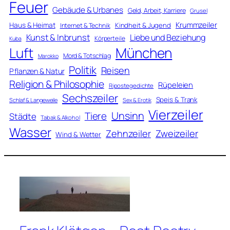
Feuer
Gebäude & Urbanes
Geld, Arbeit, Karriere
Grusel
Krummzeiler
Haus & Heimat
Kindheit & Jugend
Internet & Technik
Kunst & Inbrunst
Liebe und Beziehung
Körperteile
Kuba
Luft
München
Mord & Totschlag
Marokko
Politik
Reisen
Pflanzen & Natur
Religion & Philosophie
Rüpeleien
Ripostegedichte
Sechszeiler
Speis & Trank
Schlaf & Langeweile
Sex & Erotik
Vierzeiler
Unsinn
Tiere
Städte
Tabak & Alkohol
Wasser
Zweizeiler
Zehnzeiler
Wind & Wetter