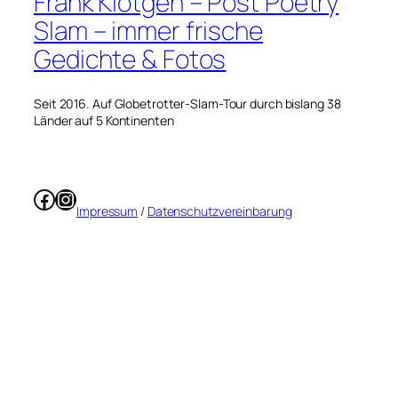
Frank Klötgen – Post Poetry
Slam – immer frische
Gedichte & Fotos
Seit 2016. Auf Globetrotter-Slam-Tour durch bislang 38
Länder auf 5 Kontinenten
Facebook
Instagram
Impressum
/
Datenschutzvereinbarung