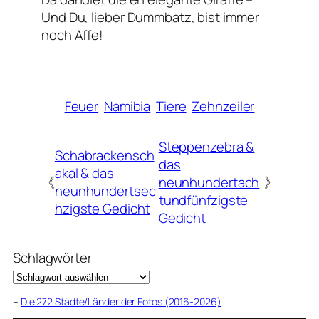
Und Du, lieber Dummbatz, bist immer
noch Affe!
Feuer
Namibia
Tiere
Zehnzeiler
Steppenzebra &
Schabrackensch
das
akal & das
《
neunhundertach
》
neunhundertsec
tundfünfzigste
hzigste Gedicht
Gedicht
Schlagwörter
–
Die 272 Städte/Länder der Fotos (2016-2026)