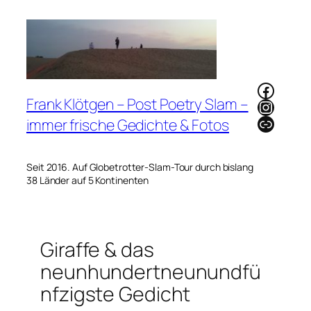
Zum
Inhalt
springen
Faceb
Frank Klötgen – Post Poetry Slam –
Instag
Link
immer frische Gedichte & Fotos
Seit 2016. Auf Globetrotter-Slam-Tour durch bislang
38 Länder auf 5 Kontinenten
Giraffe & das
neunhundertneunundfü
nfzigste Gedicht