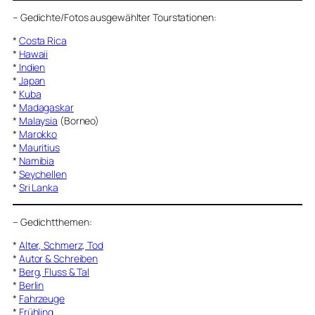
–
Gedichte/Fotos ausgewählter Tourstationen:
*
Costa Rica
*
Hawaii
*
Indien
*
Japan
*
Kuba
*
Madagaskar
*
Malaysia
(Borneo)
*
Marokko
*
Mauritius
*
Namibia
*
Seychellen
*
Sri Lanka
–
Gedichtthemen
:
*
Alter, Schmerz, Tod
*
Autor & Schreiben
*
Berg, Fluss & Tal
*
Berlin
*
Fahrzeuge
*
Frühling