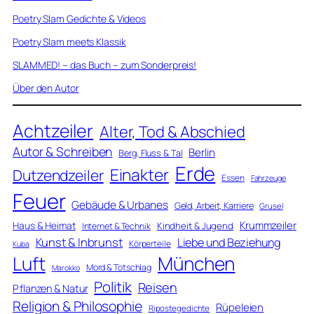
Poetry Slam Gedichte & Videos
Poetry Slam meets Klassik
SLAMMED! – das Buch – zum Sonderpreis!
Über den Autor
Achtzeiler
Alter, Tod & Abschied
Autor & Schreiben
Berlin
Berg, Fluss & Tal
Erde
Einakter
Dutzendzeiler
Essen
Fahrzeuge
Feuer
Gebäude & Urbanes
Geld, Arbeit, Karriere
Grusel
Krummzeiler
Haus & Heimat
Kindheit & Jugend
Internet & Technik
Kunst & Inbrunst
Liebe und Beziehung
Körperteile
Kuba
Luft
München
Mord & Totschlag
Marokko
Politik
Reisen
Pflanzen & Natur
Religion & Philosophie
Rüpeleien
Ripostegedichte