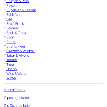
*
Religion & Philo
*
Reisen
*
Rüpeleien & Tiraden
*
Schlafen
*
See
*
Sex & Erotik
*
Sommer
*
Speis & Trank
*
Sport
*
Städte
*
Strand/Meer
*
Silvester & Wechsel
*
Tabak & Alkohol
*
Tanzen
*
Tiere
*
Unsinn
*
Wind & Wetter
*
Winter
Best of Poetry
Ripostegedichte
Die Oscarballaden