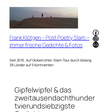
Zum
Inhalt
springen
Faceb
Frank Klötgen – Post Poetry Slam –
Instag
Link
immer frische Gedichte & Fotos
Seit 2016. Auf Globetrotter-Slam-Tour durch bislang
38 Länder auf 5 Kontinenten
Gipfelwipfel & das
zweitausendachthunder
tvierundsiebzigste