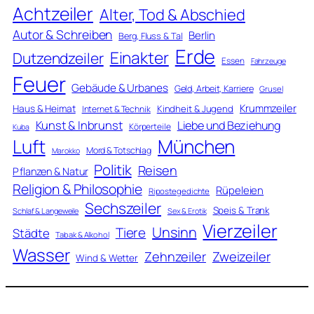
Achtzeiler
Alter, Tod & Abschied
Autor & Schreiben
Berlin
Berg, Fluss & Tal
Erde
Einakter
Dutzendzeiler
Essen
Fahrzeuge
Feuer
Gebäude & Urbanes
Geld, Arbeit, Karriere
Grusel
Krummzeiler
Haus & Heimat
Kindheit & Jugend
Internet & Technik
Kunst & Inbrunst
Liebe und Beziehung
Körperteile
Kuba
Luft
München
Mord & Totschlag
Marokko
Politik
Reisen
Pflanzen & Natur
Religion & Philosophie
Rüpeleien
Ripostegedichte
Sechszeiler
Speis & Trank
Schlaf & Langeweile
Sex & Erotik
Vierzeiler
Unsinn
Tiere
Städte
Tabak & Alkohol
Wasser
Zweizeiler
Zehnzeiler
Wind & Wetter