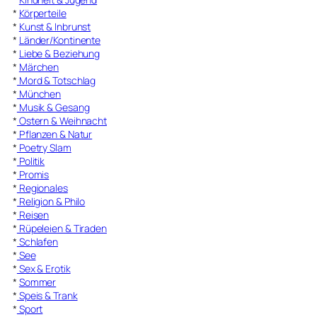
*
Körperteile
*
Kunst & Inbrunst
*
Länder/Kontinente
*
Liebe & Beziehung
*
Märchen
*
Mord & Totschlag
*
München
*
Musik & Gesang
*
Ostern & Weihnacht
*
Pflanzen & Natur
*
Poetry Slam
*
Politik
*
Promis
*
Regionales
*
Religion & Philo
*
Reisen
*
Rüpeleien & Tiraden
*
Schlafen
*
See
*
Sex & Erotik
*
Sommer
*
Speis & Trank
*
Sport