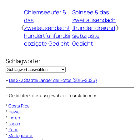
Chiemseeufer &
Soinsee & das
das
zweitausendach
《
zweitausendacht
thundertdreiund
》
hundertfünfundsi
siebzigste
ebzigste Gedicht
Gedicht
Schlagwörter
–
Die 272 Städte/Länder der Fotos (2016-2026)
–
Gedichte/Fotos ausgewählter Tourstationen:
*
Costa Rica
*
Hawaii
*
Indien
*
Japan
*
Kuba
*
Madagaskar