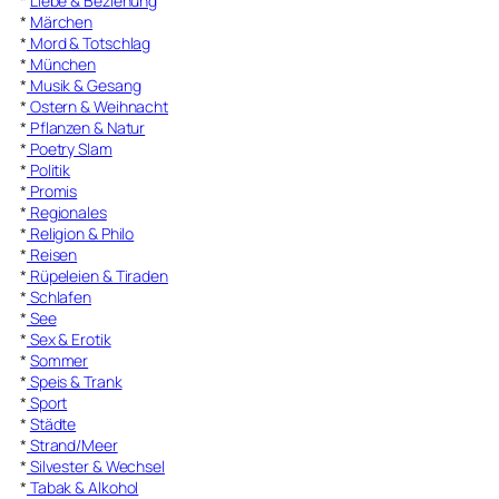
*
Liebe & Beziehung
*
Märchen
*
Mord & Totschlag
*
München
*
Musik & Gesang
*
Ostern & Weihnacht
*
Pflanzen & Natur
*
Poetry Slam
*
Politik
*
Promis
*
Regionales
*
Religion & Philo
*
Reisen
*
Rüpeleien & Tiraden
*
Schlafen
*
See
*
Sex & Erotik
*
Sommer
*
Speis & Trank
*
Sport
*
Städte
*
Strand/Meer
*
Silvester & Wechsel
*
Tabak & Alkohol