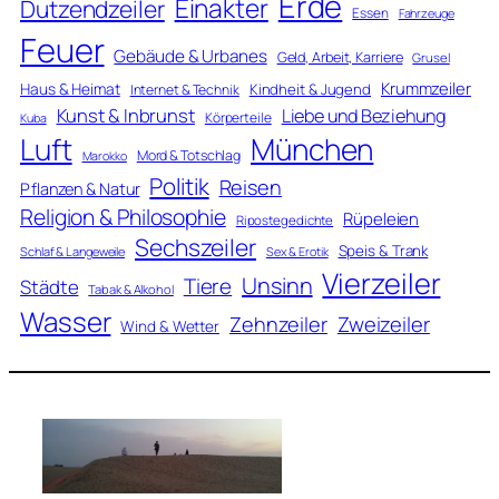
Erde
Einakter
Dutzendzeiler
Essen
Fahrzeuge
Feuer
Gebäude & Urbanes
Geld, Arbeit, Karriere
Grusel
Krummzeiler
Haus & Heimat
Kindheit & Jugend
Internet & Technik
Kunst & Inbrunst
Liebe und Beziehung
Körperteile
Kuba
Luft
München
Mord & Totschlag
Marokko
Politik
Reisen
Pflanzen & Natur
Religion & Philosophie
Rüpeleien
Ripostegedichte
Sechszeiler
Speis & Trank
Schlaf & Langeweile
Sex & Erotik
Vierzeiler
Unsinn
Tiere
Städte
Tabak & Alkohol
Wasser
Zweizeiler
Zehnzeiler
Wind & Wetter