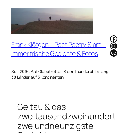
Zum
Inhalt
springen
Faceb
Frank Klötgen – Post Poetry Slam –
Instag
Link
immer frische Gedichte & Fotos
Seit 2016. Auf Globetrotter-Slam-Tour durch bislang
38 Länder auf 5 Kontinenten
Geitau & das
zweitausendzweihundert
zweiundneunzigste