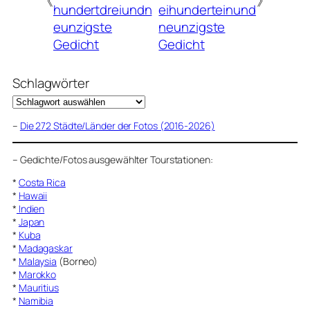
《
》
hundertdreiundn
eihunderteinund
eunzigste
neunzigste
Gedicht
Gedicht
Schlagwörter
–
Die 272 Städte/Länder der Fotos (2016-2026)
–
Gedichte/Fotos ausgewählter Tourstationen:
*
Costa Rica
*
Hawaii
*
Indien
*
Japan
*
Kuba
*
Madagaskar
*
Malaysia
(Borneo)
*
Marokko
*
Mauritius
*
Namibia