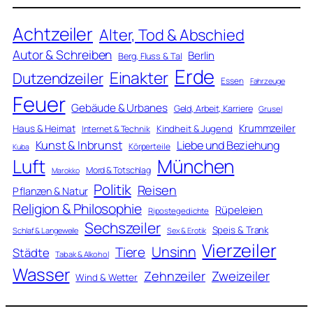
Achtzeiler
Alter, Tod & Abschied
Autor & Schreiben
Berlin
Berg, Fluss & Tal
Erde
Einakter
Dutzendzeiler
Essen
Fahrzeuge
Feuer
Gebäude & Urbanes
Geld, Arbeit, Karriere
Grusel
Krummzeiler
Haus & Heimat
Kindheit & Jugend
Internet & Technik
Kunst & Inbrunst
Liebe und Beziehung
Körperteile
Kuba
Luft
München
Mord & Totschlag
Marokko
Politik
Reisen
Pflanzen & Natur
Religion & Philosophie
Rüpeleien
Ripostegedichte
Sechszeiler
Speis & Trank
Schlaf & Langeweile
Sex & Erotik
Vierzeiler
Unsinn
Tiere
Städte
Tabak & Alkohol
Wasser
Zweizeiler
Zehnzeiler
Wind & Wetter