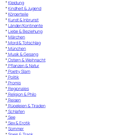
*
Kleidung
*
Kindheit & Jugend
*
Körperteile
*
Kunst & Inbrunst
*
Länder/Kontinente
*
Liebe & Beziehung
*
Märchen
*
Mord & Totschlag
*
München
*
Musik & Gesang
*
Ostern & Weihnacht
*
Pflanzen & Natur
*
Poetry Slam
*
Politik
*
Promis
*
Regionales
*
Religion & Philo
*
Reisen
*
Rüpeleien & Tiraden
*
Schlafen
*
See
*
Sex & Erotik
*
Sommer
*
Speis & Trank