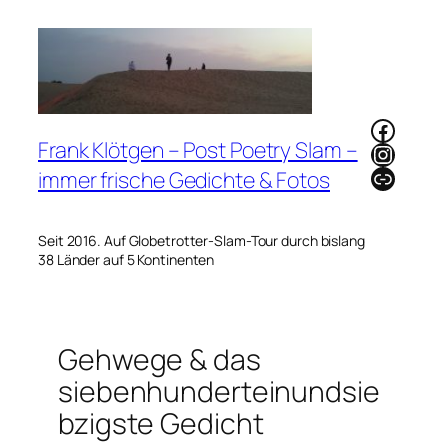
Zum
Inhalt
springen
Faceb
Frank Klötgen – Post Poetry Slam –
Instag
Link
immer frische Gedichte & Fotos
Seit 2016. Auf Globetrotter-Slam-Tour durch bislang
38 Länder auf 5 Kontinenten
Gehwege & das
siebenhunderteinundsie
bzigste Gedicht