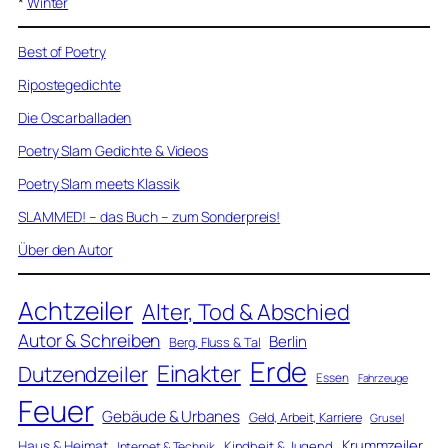
*
Winter
Best of Poetry
Ripostegedichte
Die Oscarballaden
Poetry Slam Gedichte & Videos
Poetry Slam meets Klassik
SLAMMED! – das Buch – zum Sonderpreis!
Über den Autor
Achtzeiler
Alter, Tod & Abschied
Autor & Schreiben
Berlin
Berg, Fluss & Tal
Erde
Einakter
Dutzendzeiler
Essen
Fahrzeuge
Feuer
Gebäude & Urbanes
Geld, Arbeit, Karriere
Grusel
Krummzeiler
Haus & Heimat
Kindheit & Jugend
Internet & Technik