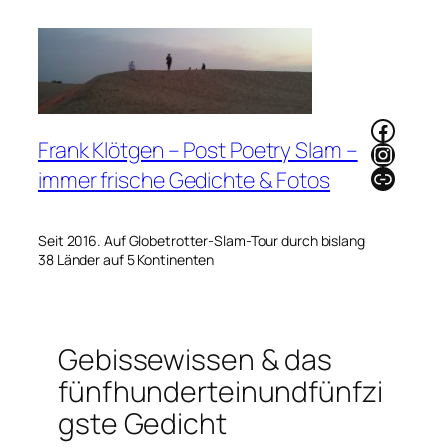
Zum
Inhalt
springen
Faceb
Frank Klötgen – Post Poetry Slam –
Instag
Link
immer frische Gedichte & Fotos
Seit 2016. Auf Globetrotter-Slam-Tour durch bislang
38 Länder auf 5 Kontinenten
Gebissewissen & das
fünfhunderteinundfünfzi
gste Gedicht