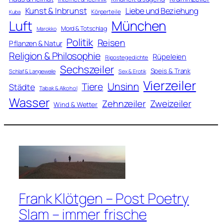
Kunst & Inbrunst
Liebe und Beziehung
Körperteile
Kuba
Luft
München
Mord & Totschlag
Marokko
Politik
Reisen
Pflanzen & Natur
Religion & Philosophie
Rüpeleien
Ripostegedichte
Sechszeiler
Speis & Trank
Schlaf & Langeweile
Sex & Erotik
Vierzeiler
Unsinn
Tiere
Städte
Tabak & Alkohol
Wasser
Zweizeiler
Zehnzeiler
Wind & Wetter
Frank Klötgen – Post Poetry
Slam – immer frische