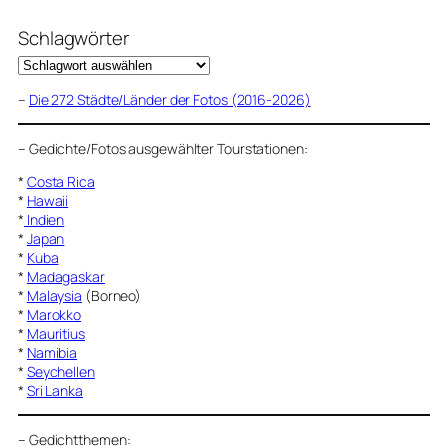
Schlagwörter
–
Die 272 Städte/Länder der Fotos (2016-2026)
–
Gedichte/Fotos ausgewählter Tourstationen:
*
Costa Rica
*
Hawaii
*
Indien
*
Japan
*
Kuba
*
Madagaskar
*
Malaysia
(Borneo)
*
Marokko
*
Mauritius
*
Namibia
*
Seychellen
*
Sri Lanka
–
Gedichtthemen
: