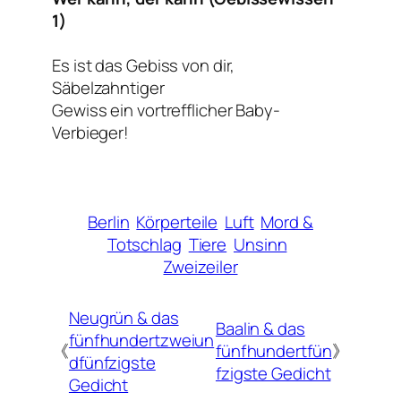
1)
Es ist das Gebiss von dir,
Säbelzahntiger
Gewiss ein vortrefflicher Baby-
Verbieger!
Berlin
Körperteile
Luft
Mord &
Totschlag
Tiere
Unsinn
Zweizeiler
Neugrün & das
Baalin & das
fünfhundertzweiun
《
fünfhundertfün
》
dfünfzigste
fzigste Gedicht
Gedicht