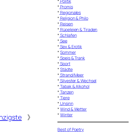
*
Politik
*
Promis
*
Regionales
*
Religion & Philo
*
Reisen
*
Rüpeleien & Tiraden
*
Schlafen
*
See
*
Sex & Erotik
*
Sommer
*
Speis & Trank
*
Sport
*
Städte
*
Strand/Meer
*
Silvester & Wechsel
*
Tabak & Alkohol
*
Tanzen
*
Tiere
*
Unsinn
*
Wind & Wetter
*
Winter
nzigste
》
Best of Poetry