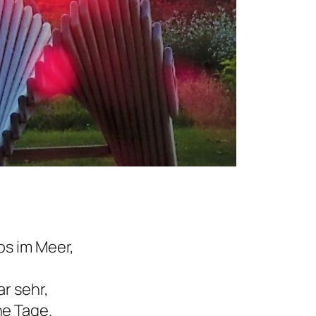
os im Meer,
r sehr,
e Tage.