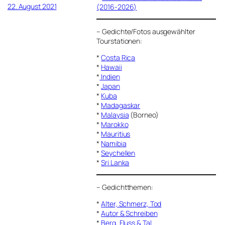
22. August 2021
(2016-2026)
–
Gedichte/Fotos ausgewählter
Tourstationen:
*
Costa Rica
*
Hawaii
*
Indien
*
Japan
*
Kuba
*
Madagaskar
*
Malaysia
(Borneo)
*
Marokko
*
Mauritius
*
Namibia
*
Seychellen
*
Sri Lanka
–
Gedichtthemen
:
*
Alter, Schmerz, Tod
*
Autor & Schreiben
*
Berg, Fluss & Tal