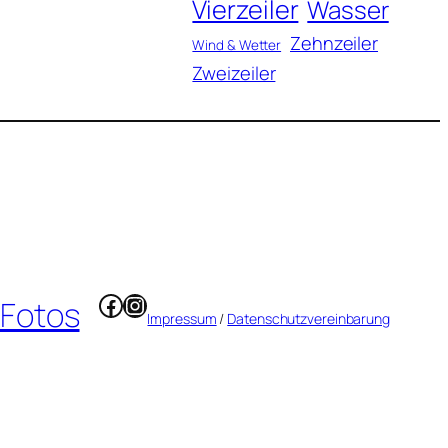
Vierzeiler
Wasser
Zehnzeiler
Wind & Wetter
Zweizeiler
Facebook
Instagram
 Fotos
Impressum
/
Datenschutzvereinbarung