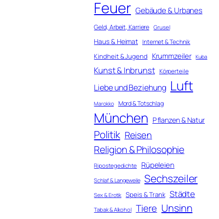
Feuer
Gebäude & Urbanes
Geld, Arbeit, Karriere
Grusel
Haus & Heimat
Internet & Technik
Krummzeiler
Kindheit & Jugend
Kuba
Kunst & Inbrunst
Körperteile
Luft
Liebe und Beziehung
Mord & Totschlag
Marokko
München
Pflanzen & Natur
Politik
Reisen
Religion & Philosophie
Rüpeleien
Ripostegedichte
Sechszeiler
Schlaf & Langeweile
Städte
Speis & Trank
Sex & Erotik
Unsinn
Tiere
Tabak & Alkohol