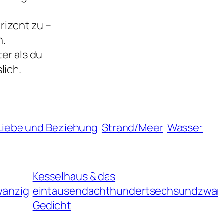
rizont zu –
h.
er als du
lich
.
Liebe und Beziehung
Strand/Meer
Wasser
Kesselhaus & das
wanzig
eintausendachthundertsechsundzwa
Gedicht