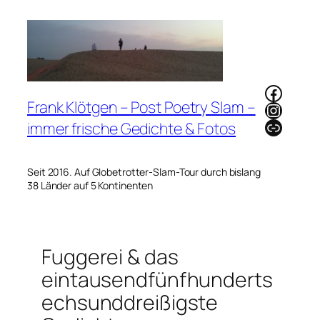
Zum
Inhalt
springen
Faceb
Frank Klötgen – Post Poetry Slam –
Instag
Link
immer frische Gedichte & Fotos
Seit 2016. Auf Globetrotter-Slam-Tour durch bislang
38 Länder auf 5 Kontinenten
Fuggerei & das
eintausendfünfhunderts
echsunddreißigste