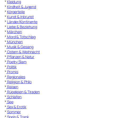
*
Kleidung
*
Kindheit & Jugend
*
Körperteile
*
Kunst & Inbrunst
*
Länder/Kontinente
*
Liebe & Beziehung
*
Märchen
*
Mord & Totschlag
*
München
*
Musik & Gesang
*
Ostern & Weihnacht
*
Pflanzen & Natur
*
Poetry Slam
*
Politik
*
Promis
*
Regionales
*
Religion & Philo
*
Reisen
*
Rüpeleien & Tiraden
*
Schlafen
*
See
*
Sex & Erotik
*
Sommer
*
Speis & Trank