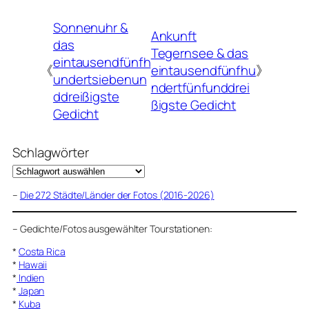
Sonnenuhr &
Ankunft
das
Tegernsee & das
eintausendfünfh
《
eintausendfünfhu
》
undertsiebenun
ndertfünfunddrei
ddreißigste
ßigste Gedicht
Gedicht
Schlagwörter
–
Die 272 Städte/Länder der Fotos (2016-2026)
–
Gedichte/Fotos ausgewählter Tourstationen:
*
Costa Rica
*
Hawaii
*
Indien
*
Japan
*
Kuba