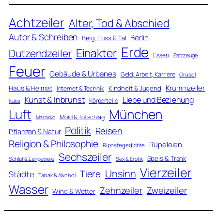
Achtzeiler
Alter, Tod & Abschied
Autor & Schreiben
Berlin
Berg, Fluss & Tal
Erde
Einakter
Dutzendzeiler
Essen
Fahrzeuge
Feuer
Gebäude & Urbanes
Geld, Arbeit, Karriere
Grusel
Krummzeiler
Haus & Heimat
Kindheit & Jugend
Internet & Technik
Kunst & Inbrunst
Liebe und Beziehung
Körperteile
Kuba
Luft
München
Mord & Totschlag
Marokko
Politik
Reisen
Pflanzen & Natur
Religion & Philosophie
Rüpeleien
Ripostegedichte
Sechszeiler
Speis & Trank
Schlaf & Langeweile
Sex & Erotik
Vierzeiler
Unsinn
Tiere
Städte
Tabak & Alkohol
Wasser
Zweizeiler
Zehnzeiler
Wind & Wetter