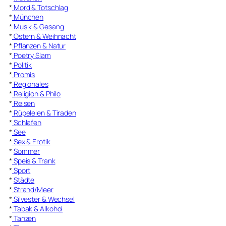
*
Mord & Totschlag
*
München
*
Musik & Gesang
*
Ostern & Weihnacht
*
Pflanzen & Natur
*
Poetry Slam
*
Politik
*
Promis
*
Regionales
*
Religion & Philo
*
Reisen
*
Rüpeleien & Tiraden
*
Schlafen
*
See
*
Sex & Erotik
*
Sommer
*
Speis & Trank
*
Sport
*
Städte
*
Strand/Meer
*
Silvester & Wechsel
*
Tabak & Alkohol
*
Tanzen