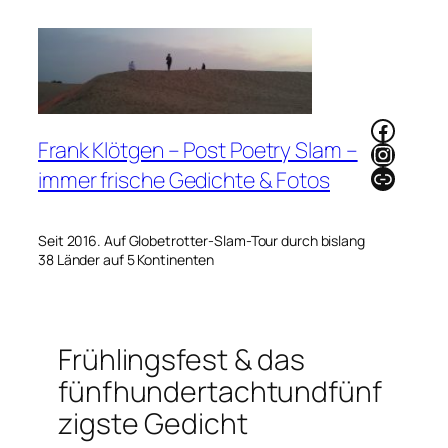
Zum
Inhalt
springen
Faceb
Frank Klötgen – Post Poetry Slam –
Instag
Link
immer frische Gedichte & Fotos
Seit 2016. Auf Globetrotter-Slam-Tour durch bislang
38 Länder auf 5 Kontinenten
Frühlingsfest & das
fünfhundertachtundfünf
zigste Gedicht