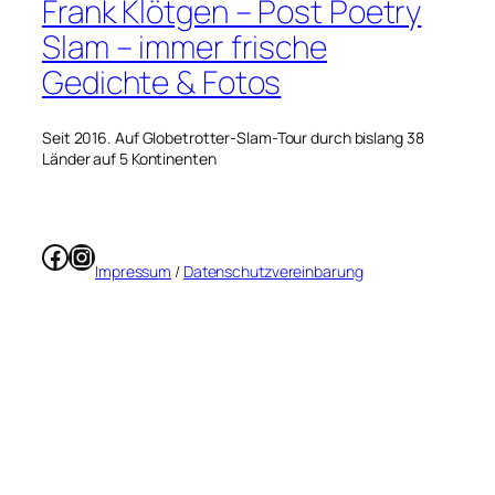
Frank Klötgen – Post Poetry
Slam – immer frische
Gedichte & Fotos
Seit 2016. Auf Globetrotter-Slam-Tour durch bislang 38
Länder auf 5 Kontinenten
Facebook
Instagram
Impressum
/
Datenschutzvereinbarung