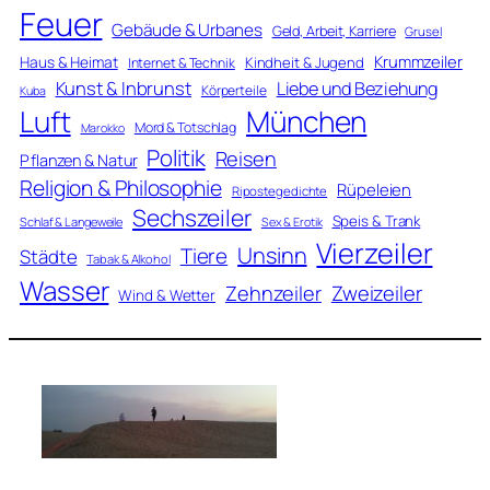
Feuer
Gebäude & Urbanes
Geld, Arbeit, Karriere
Grusel
Krummzeiler
Haus & Heimat
Kindheit & Jugend
Internet & Technik
Kunst & Inbrunst
Liebe und Beziehung
Körperteile
Kuba
Luft
München
Mord & Totschlag
Marokko
Politik
Reisen
Pflanzen & Natur
Religion & Philosophie
Rüpeleien
Ripostegedichte
Sechszeiler
Speis & Trank
Schlaf & Langeweile
Sex & Erotik
Vierzeiler
Unsinn
Tiere
Städte
Tabak & Alkohol
Wasser
Zweizeiler
Zehnzeiler
Wind & Wetter