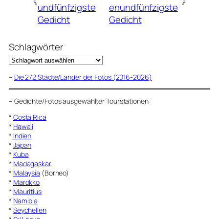
《
》
undfünfzigste
enundfünfzigste
Gedicht
Gedicht
Schlagwörter
–
Die 272 Städte/Länder der Fotos (2016-2026)
–
Gedichte/Fotos ausgewählter Tourstationen:
*
Costa Rica
*
Hawaii
*
Indien
*
Japan
*
Kuba
*
Madagaskar
*
Malaysia
(Borneo)
*
Marokko
*
Mauritius
*
Namibia
*
Seychellen