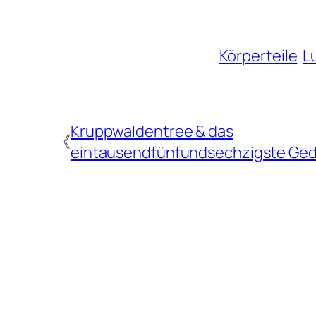
Körperteile
L
Kruppwaldentree & das
《
eintausendfünfundsechzigste Ged