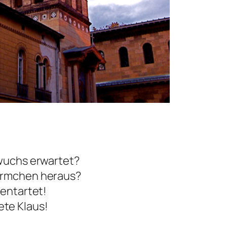
hwuchs erwartet?
 Ärmchen heraus?
 entartet!
te Klaus!