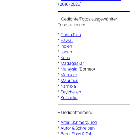
(2016-2026)
–
Gedichte/Fotos ausgewählter
Tourstationen:
*
Costa Rica
*
Hawaii
*
Indien
*
Japan
*
Kuba
*
Madagaskar
*
Malaysia
(Borneo)
*
Marokko
*
Mauritius
*
Namibia
*
Seychellen
*
Sri Lanka
–
Gedichtthemen
:
*
Alter, Schmerz, Tod
*
Autor & Schreiben
*
Berg, Fluss & Tal