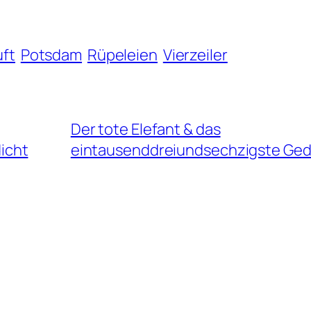
uft
Potsdam
Rüpeleien
Vierzeiler
Der tote Elefant & das
icht
eintausenddreiundsechzigste Ged