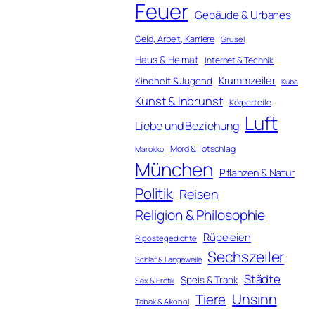
Feuer
Gebäude & Urbanes
Geld, Arbeit, Karriere
Grusel
Haus & Heimat
Internet & Technik
Krummzeiler
Kindheit & Jugend
Kuba
Kunst & Inbrunst
Körperteile
Luft
Liebe und Beziehung
Mord & Totschlag
Marokko
München
Pflanzen & Natur
Politik
Reisen
Religion & Philosophie
Rüpeleien
Ripostegedichte
Sechszeiler
Schlaf & Langeweile
Städte
Speis & Trank
Sex & Erotik
Unsinn
Tiere
Tabak & Alkohol