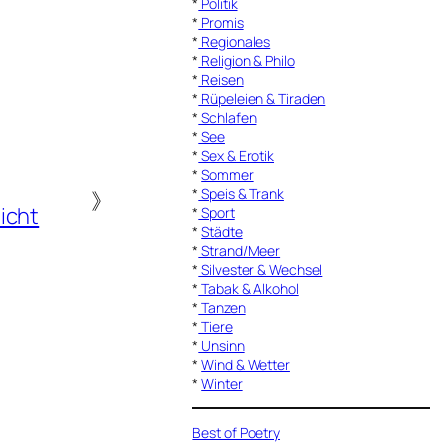
*
Politik
*
Promis
*
Regionales
*
Religion & Philo
*
Reisen
*
Rüpeleien & Tiraden
*
Schlafen
*
See
*
Sex & Erotik
*
Sommer
*
Speis & Trank
》
icht
*
Sport
*
Städte
*
Strand/Meer
*
Silvester & Wechsel
*
Tabak & Alkohol
*
Tanzen
*
Tiere
*
Unsinn
*
Wind & Wetter
*
Winter
Best of Poetry