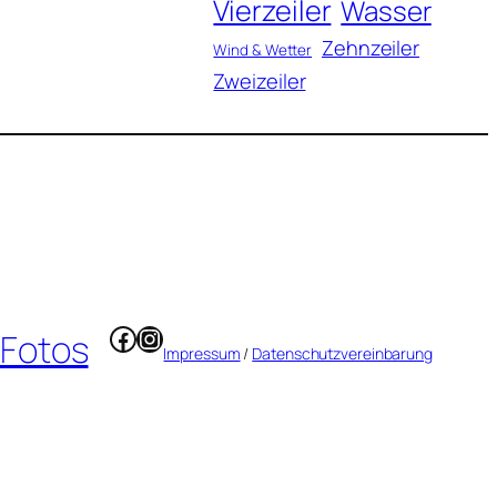
Vierzeiler
Wasser
Zehnzeiler
Wind & Wetter
Zweizeiler
Facebook
Instagram
 Fotos
Impressum
/
Datenschutzvereinbarung