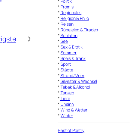
*
Politik
*
Promis
*
Regionales
*
Religion & Philo
*
Reisen
*
Rüpeleien & Tiraden
*
Schlafen
igste
》
*
See
*
Sex & Erotik
*
Sommer
*
Speis & Trank
*
Sport
*
Städte
*
Strand/Meer
*
Silvester & Wechsel
*
Tabak & Alkohol
*
Tanzen
*
Tiere
*
Unsinn
*
Wind & Wetter
*
Winter
Best of Poetry