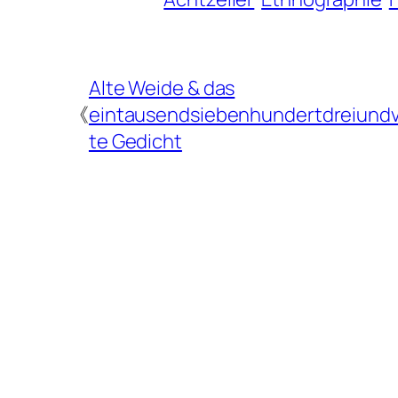
Alte Weide & das
《
eintausendsiebenhundertdreiundv
te Gedicht