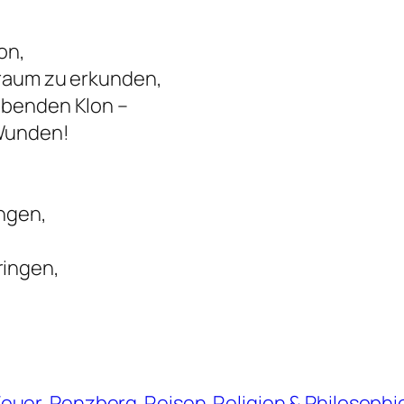
on,
Traum zu erkunden,
ibenden Klon –
 Wunden!
ingen,
ringen,
Feuer
Penzberg
Reisen
Religion & Philosophi