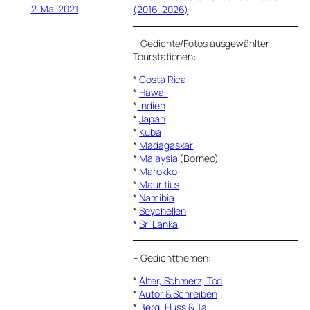
2. Mai 2021
(2016-2026)
–
Gedichte/Fotos ausgewählter
Tourstationen:
*
Costa Rica
*
Hawaii
*
Indien
*
Japan
*
Kuba
*
Madagaskar
*
Malaysia
(Borneo)
*
Marokko
*
Mauritius
*
Namibia
*
Seychellen
*
Sri Lanka
–
Gedichtthemen
:
*
Alter, Schmerz, Tod
*
Autor & Schreiben
*
Berg, Fluss & Tal