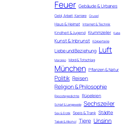
Feuer
Gebäude & Urbanes
Geld, Arbeit, Karriere
Grusel
Haus & Heimat
Internet & Technik
Krummzeiler
Kindheit & Jugend
Kuba
Kunst & Inbrunst
Körperteile
Luft
Liebe und Beziehung
Mord & Totschlag
Marokko
München
Pflanzen & Natur
Politik
Reisen
Religion & Philosophie
Rüpeleien
Ripostegedichte
Sechszeiler
Schlaf & Langeweile
Städte
Speis & Trank
Sex & Erotik
Unsinn
Tiere
Tabak & Alkohol