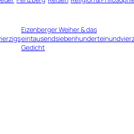
Eizenberger Weiher & das
ierzigs
eintausendsiebenhunderteinundvierz
Gedicht