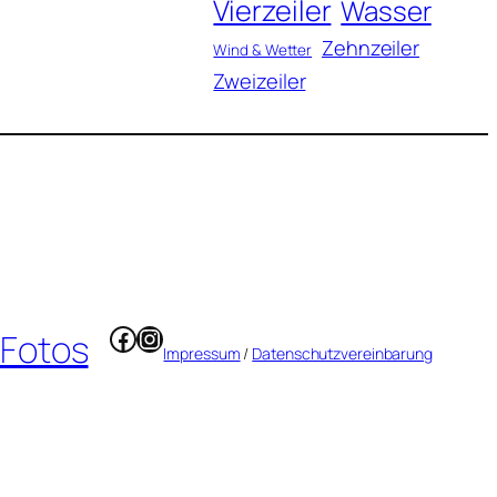
Vierzeiler
Wasser
Zehnzeiler
Wind & Wetter
Zweizeiler
Facebook
Instagram
 Fotos
Impressum
/
Datenschutzvereinbarung