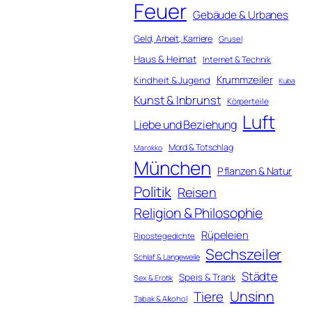
Feuer
Gebäude & Urbanes
Geld, Arbeit, Karriere
Grusel
Haus & Heimat
Internet & Technik
Krummzeiler
Kindheit & Jugend
Kuba
Kunst & Inbrunst
Körperteile
Luft
Liebe und Beziehung
Mord & Totschlag
Marokko
München
Pflanzen & Natur
Politik
Reisen
Religion & Philosophie
Rüpeleien
Ripostegedichte
Sechszeiler
Schlaf & Langeweile
Städte
Speis & Trank
Sex & Erotik
Unsinn
Tiere
Tabak & Alkohol