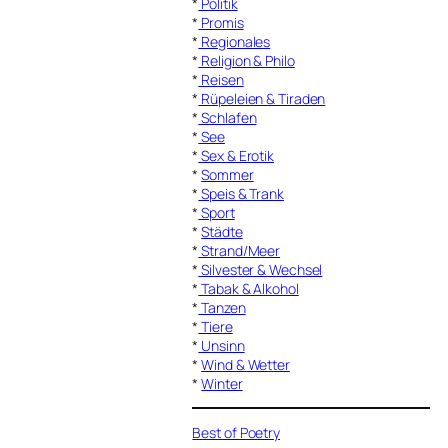
*
Politik
*
Promis
*
Regionales
*
Religion & Philo
*
Reisen
*
Rüpeleien & Tiraden
*
Schlafen
*
See
*
Sex & Erotik
*
Sommer
*
Speis & Trank
*
Sport
*
Städte
*
Strand/Meer
*
Silvester & Wechsel
*
Tabak & Alkohol
*
Tanzen
*
Tiere
*
Unsinn
*
Wind & Wetter
*
Winter
Best of Poetry