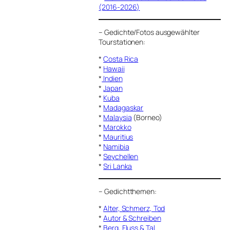
(2016-2026)
–
Gedichte/Fotos ausgewählter
Tourstationen:
*
Costa Rica
*
Hawaii
*
Indien
*
Japan
*
Kuba
*
Madagaskar
*
Malaysia
(Borneo)
*
Marokko
*
Mauritius
*
Namibia
*
Seychellen
*
Sri Lanka
–
Gedichtthemen
:
*
Alter, Schmerz, Tod
*
Autor & Schreiben
*
Berg, Fluss & Tal