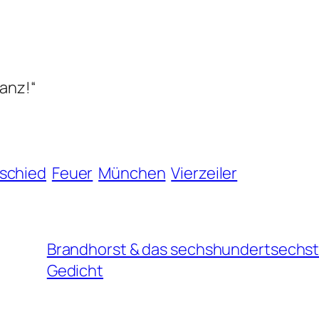
tanz!“
bschied
Feuer
München
Vierzeiler
Brandhorst & das sechshundertsechs
Gedicht