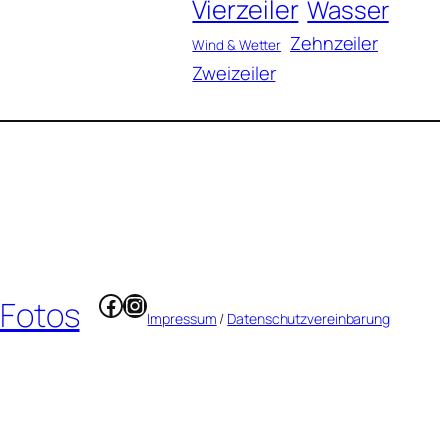
Vierzeiler
Wasser
Zehnzeiler
Wind & Wetter
Zweizeiler
Facebook
Instagram
 Fotos
Impressum
/
Datenschutzvereinbarung