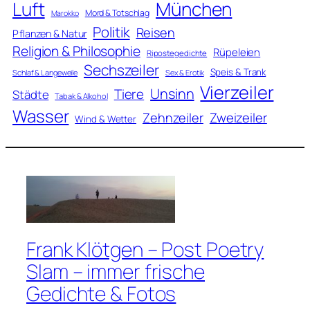
Luft
München
Mord & Totschlag
Marokko
Politik
Reisen
Pflanzen & Natur
Religion & Philosophie
Rüpeleien
Ripostegedichte
Sechszeiler
Speis & Trank
Schlaf & Langeweile
Sex & Erotik
Vierzeiler
Unsinn
Tiere
Städte
Tabak & Alkohol
Wasser
Zweizeiler
Zehnzeiler
Wind & Wetter
Frank Klötgen – Post Poetry
Slam – immer frische
Gedichte & Fotos