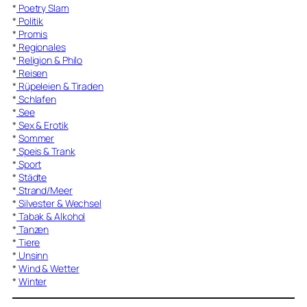
*
Poetry Slam
*
Politik
*
Promis
*
Regionales
*
Religion & Philo
*
Reisen
*
Rüpeleien & Tiraden
*
Schlafen
*
See
*
Sex & Erotik
*
Sommer
*
Speis & Trank
*
Sport
*
Städte
*
Strand/Meer
*
Silvester & Wechsel
*
Tabak & Alkohol
*
Tanzen
*
Tiere
*
Unsinn
*
Wind & Wetter
*
Winter