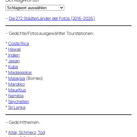
–
Die 272 Städte/Länder der Fotos (2016-2026)
–
Gedichte/Fotos ausgewählter Tourstationen:
*
Costa Rica
*
Hawaii
*
Indien
*
Japan
*
Kuba
*
Madagaskar
*
Malaysia
(Borneo)
*
Marokko
*
Mauritius
*
Namibia
*
Seychellen
*
Sri Lanka
–
Gedichtthemen
:
*
Alter, Schmerz, Tod