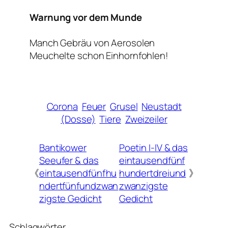
Warnung vor dem Munde
Manch Gebräu von Aerosolen
Meuchelte schon Einhornfohlen!
Corona
Feuer
Grusel
Neustadt
(Dosse)
Tiere
Zweizeiler
Bantikower
Poetin I-IV & das
Seeufer & das
eintausendfünf
《
eintausendfünfhu
hundertdreiund
》
ndertfünfundzwan
zwanzigste
zigste Gedicht
Gedicht
Schlagwörter