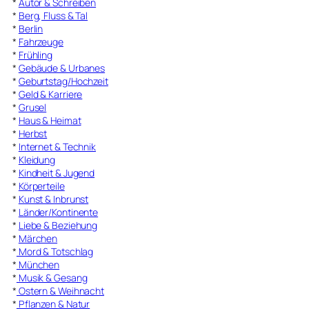
*
Autor & Schreiben
*
Berg, Fluss & Tal
*
Berlin
*
Fahrzeuge
*
Frühling
*
Gebäude & Urbanes
*
Geburtstag/Hochzeit
*
Geld & Karriere
*
Grusel
*
Haus & Heimat
*
Herbst
*
Internet & Technik
*
Kleidung
*
Kindheit & Jugend
*
Körperteile
*
Kunst & Inbrunst
*
Länder/Kontinente
*
Liebe & Beziehung
*
Märchen
*
Mord & Totschlag
*
München
*
Musik & Gesang
*
Ostern & Weihnacht
*
Pflanzen & Natur