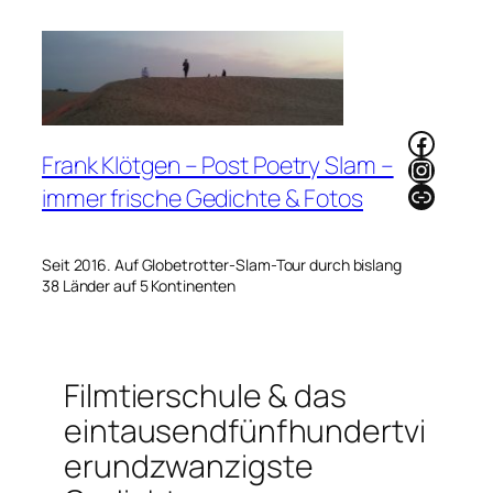
Zum
Inhalt
springen
Faceb
Frank Klötgen – Post Poetry Slam –
Instag
Link
immer frische Gedichte & Fotos
Seit 2016. Auf Globetrotter-Slam-Tour durch bislang
38 Länder auf 5 Kontinenten
Filmtierschule & das
eintausendfünfhundertvi
erundzwanzigste