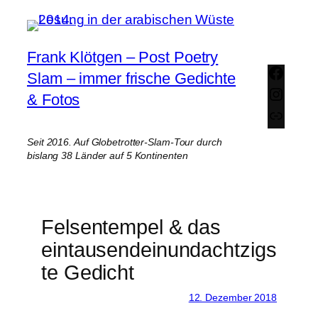
Zum
Inhalt
springen
Frank Klötgen – Post Poetry
Face
Slam – immer frische Gedichte
Insta
& Fotos
Link
Seit 2016. Auf Globetrotter-Slam-Tour durch
bislang 38 Länder auf 5 Kontinenten
Felsentempel & das
eintausendeinundachtzigs
te Gedicht
12. Dezember 2018