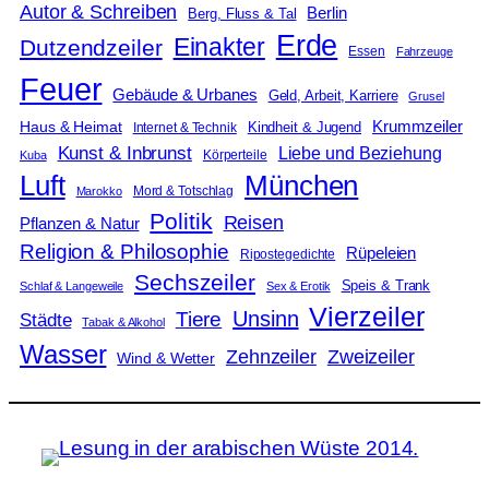
Autor & Schreiben
Berlin
Berg, Fluss & Tal
Erde
Einakter
Dutzendzeiler
Essen
Fahrzeuge
Feuer
Gebäude & Urbanes
Geld, Arbeit, Karriere
Grusel
Krummzeiler
Haus & Heimat
Kindheit & Jugend
Internet & Technik
Kunst & Inbrunst
Liebe und Beziehung
Körperteile
Kuba
Luft
München
Mord & Totschlag
Marokko
Politik
Reisen
Pflanzen & Natur
Religion & Philosophie
Rüpeleien
Ripostegedichte
Sechszeiler
Speis & Trank
Schlaf & Langeweile
Sex & Erotik
Vierzeiler
Unsinn
Tiere
Städte
Tabak & Alkohol
Wasser
Zweizeiler
Zehnzeiler
Wind & Wetter