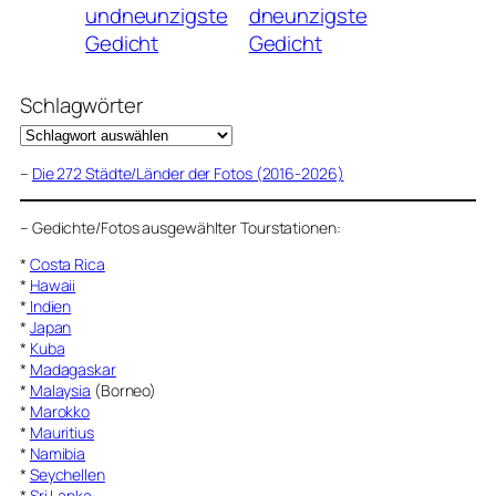
undneunzigste
dneunzigste
Gedicht
Gedicht
Schlagwörter
–
Die 272 Städte/Länder der Fotos (2016-2026)
–
Gedichte/Fotos ausgewählter Tourstationen:
*
Costa Rica
*
Hawaii
*
Indien
*
Japan
*
Kuba
*
Madagaskar
*
Malaysia
(Borneo)
*
Marokko
*
Mauritius
*
Namibia
*
Seychellen
*
Sri Lanka