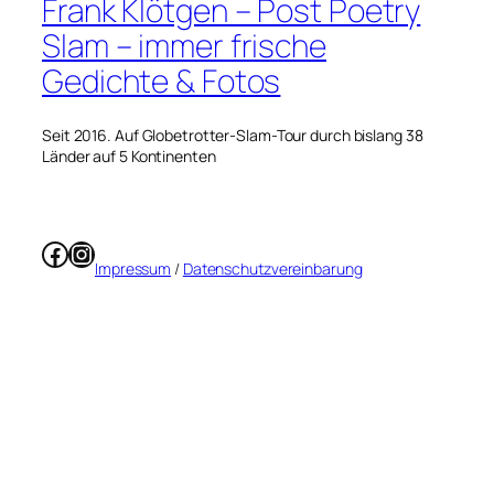
Frank Klötgen – Post Poetry
Slam – immer frische
Gedichte & Fotos
Seit 2016. Auf Globetrotter-Slam-Tour durch bislang 38
Länder auf 5 Kontinenten
Facebook
Instagram
Impressum
/
Datenschutzvereinbarung