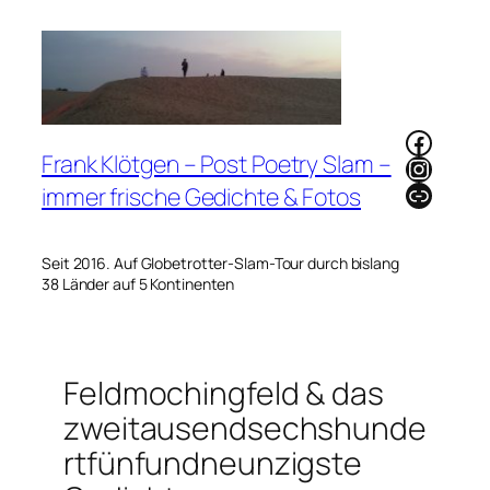
Zum
Inhalt
springen
Faceb
Frank Klötgen – Post Poetry Slam –
Instag
Link
immer frische Gedichte & Fotos
Seit 2016. Auf Globetrotter-Slam-Tour durch bislang
38 Länder auf 5 Kontinenten
Feldmochingfeld & das
zweitausendsechshunde
rtfünfundneunzigste