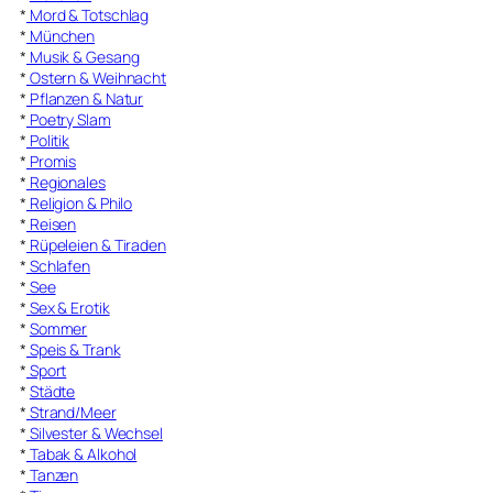
*
Mord & Totschlag
*
München
*
Musik & Gesang
*
Ostern & Weihnacht
*
Pflanzen & Natur
*
Poetry Slam
*
Politik
*
Promis
*
Regionales
*
Religion & Philo
*
Reisen
*
Rüpeleien & Tiraden
*
Schlafen
*
See
*
Sex & Erotik
*
Sommer
*
Speis & Trank
*
Sport
*
Städte
*
Strand/Meer
*
Silvester & Wechsel
*
Tabak & Alkohol
*
Tanzen