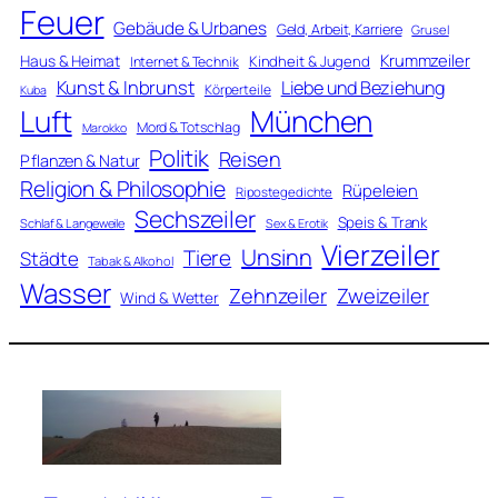
Feuer
Gebäude & Urbanes
Geld, Arbeit, Karriere
Grusel
Krummzeiler
Haus & Heimat
Kindheit & Jugend
Internet & Technik
Kunst & Inbrunst
Liebe und Beziehung
Körperteile
Kuba
Luft
München
Mord & Totschlag
Marokko
Politik
Reisen
Pflanzen & Natur
Religion & Philosophie
Rüpeleien
Ripostegedichte
Sechszeiler
Speis & Trank
Schlaf & Langeweile
Sex & Erotik
Vierzeiler
Unsinn
Tiere
Städte
Tabak & Alkohol
Wasser
Zweizeiler
Zehnzeiler
Wind & Wetter