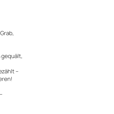
 Grab,
 gequält,
zählt –
eren!
 –