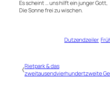
Es scheint … uns hilft ein junger Gott,
Die Sonne frei zu wischen.
Dutzendzeiler
Frü
Rietpark & das
《
zweitausendvierhundertzweite Ge