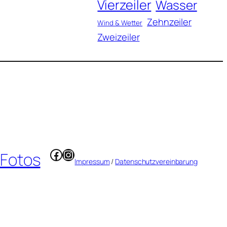
Vierzeiler
Wasser
Zehnzeiler
Wind & Wetter
Zweizeiler
Facebook
Instagram
 Fotos
Impressum
/
Datenschutzvereinbarung