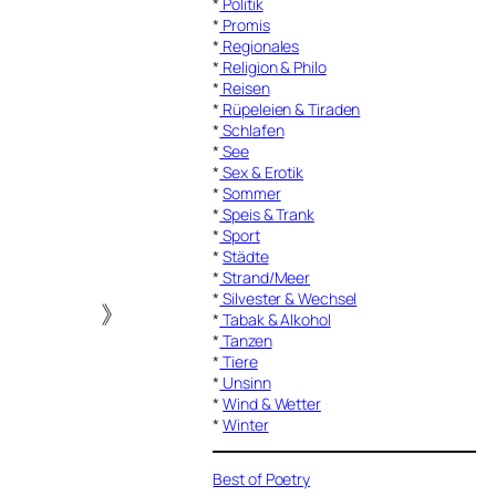
*
Politik
*
Promis
*
Regionales
*
Religion & Philo
*
Reisen
*
Rüpeleien & Tiraden
*
Schlafen
*
See
*
Sex & Erotik
*
Sommer
*
Speis & Trank
*
Sport
*
Städte
*
Strand/Meer
*
Silvester & Wechsel
》
*
Tabak & Alkohol
*
Tanzen
*
Tiere
*
Unsinn
*
Wind & Wetter
*
Winter
Best of Poetry