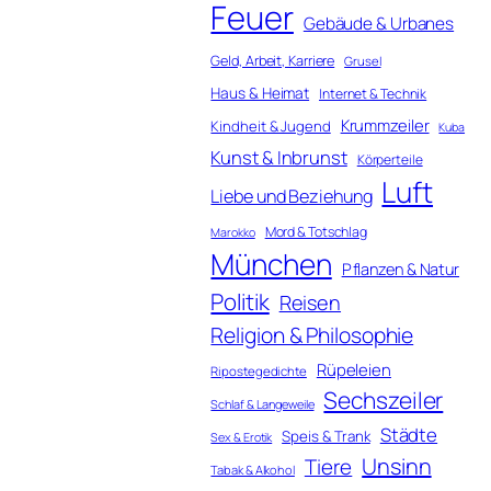
Feuer
Gebäude & Urbanes
Geld, Arbeit, Karriere
Grusel
Haus & Heimat
Internet & Technik
Krummzeiler
Kindheit & Jugend
Kuba
Kunst & Inbrunst
Körperteile
Luft
Liebe und Beziehung
Mord & Totschlag
Marokko
München
Pflanzen & Natur
Politik
Reisen
Religion & Philosophie
Rüpeleien
Ripostegedichte
Sechszeiler
Schlaf & Langeweile
Städte
Speis & Trank
Sex & Erotik
Unsinn
Tiere
Tabak & Alkohol