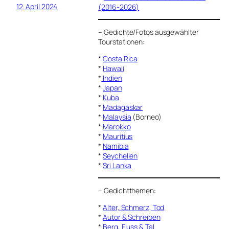
12. April 2024
(2016-2026)
–
Gedichte/Fotos ausgewählter
Tourstationen:
*
Costa Rica
*
Hawaii
*
Indien
*
Japan
*
Kuba
*
Madagaskar
*
Malaysia
(Borneo)
*
Marokko
*
Mauritius
*
Namibia
*
Seychellen
*
Sri Lanka
–
Gedichtthemen
:
*
Alter, Schmerz, Tod
*
Autor & Schreiben
*
Berg, Fluss & Tal