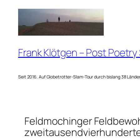
Zum
Inhalt
springen
Frank Klötgen – Post Poetry
Seit 2016. Auf Globetrotter-Slam-Tour durch bislang 38 Lände
Feldmochinger Feldbewo
zweitausendvierhunderte