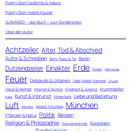
Poetry Slam Gedichte & Videos
Poetry Slam meets Klassik
SLAMMED! – das Buch – zum Sonderpreis!
Über den Autor
Achtzeiler
Alter, Tod & Abschied
Autor & Schreiben
Berlin
Berg, Fluss & Tal
Erde
Einakter
Dutzendzeiler
Essen
Fahrzeuge
Feuer
Gebäude & Urbanes
Geld, Arbeit, Karriere
Grusel
Krummzeiler
Haus & Heimat
Kindheit & Jugend
Internet & Technik
Kunst & Inbrunst
Liebe und Beziehung
Körperteile
Kuba
Luft
München
Mord & Totschlag
Marokko
Politik
Reisen
Pflanzen & Natur
Religion & Philosophie
Rüpeleien
Ripostegedichte
Sechszeiler