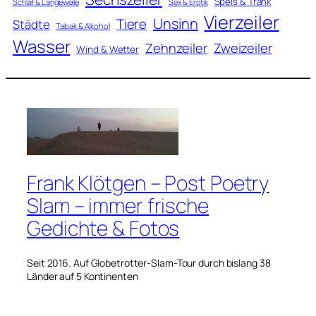
Speis & Trank
Schlaf & Langeweile
Sex & Erotik
Vierzeiler
Unsinn
Tiere
Städte
Tabak & Alkohol
Wasser
Zweizeiler
Zehnzeiler
Wind & Wetter
Frank Klötgen – Post Poetry
Slam – immer frische
Gedichte & Fotos
Seit 2016. Auf Globetrotter-Slam-Tour durch bislang 38
Länder auf 5 Kontinenten