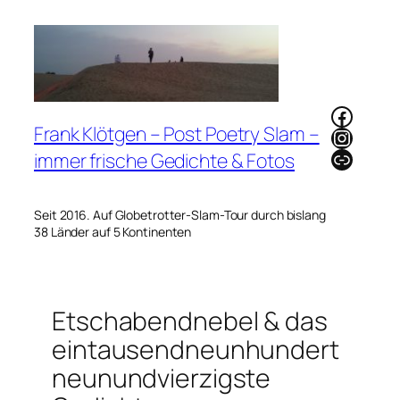
Zum
Inhalt
springen
Faceb
Frank Klötgen – Post Poetry Slam –
Instag
Link
immer frische Gedichte & Fotos
Seit 2016. Auf Globetrotter-Slam-Tour durch bislang
38 Länder auf 5 Kontinenten
Etschabendnebel & das
eintausendneunhundert
neunundvierzigste