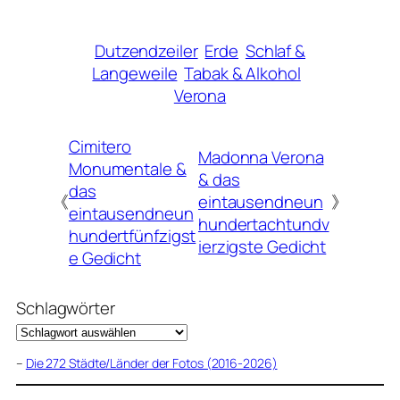
Dutzendzeiler
Erde
Schlaf &
Langeweile
Tabak & Alkohol
Verona
Cimitero
Madonna Verona
Monumentale &
& das
das
《
eintausendneun
》
eintausendneun
hundertachtundv
hundertfünfzigst
ierzigste Gedicht
e Gedicht
Schlagwörter
–
Die 272 Städte/Länder der Fotos (2016-2026)