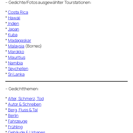
–
Gedichte/Fotos ausgewählter Tourstationen:
*
Costa Rica
*
Hawaii
*
Indien
*
Japan
*
Kuba
*
Madagaskar
*
Malaysia
(Borneo)
*
Marokko
*
Mauritius
*
Namibia
*
Seychellen
*
Sri Lanka
–
Gedichtthemen
:
*
Alter, Schmerz, Tod
*
Autor & Schreiben
*
Berg, Fluss & Tal
*
Berlin
*
Fahrzeuge
*
Frühling
*
Gebäude & Urbanes