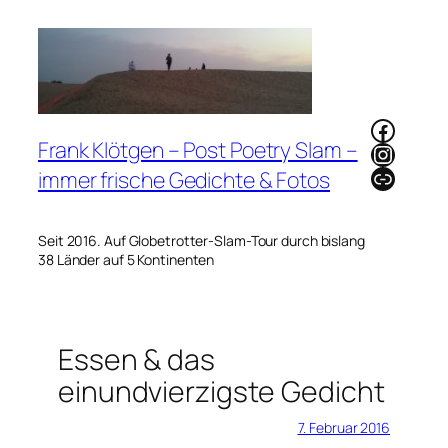
Zum
Inhalt
springen
Faceb
Frank Klötgen – Post Poetry Slam –
Instag
Link
immer frische Gedichte & Fotos
Seit 2016. Auf Globetrotter-Slam-Tour durch bislang
38 Länder auf 5 Kontinenten
Essen & das
einundvierzigste Gedicht
7. Februar 2016