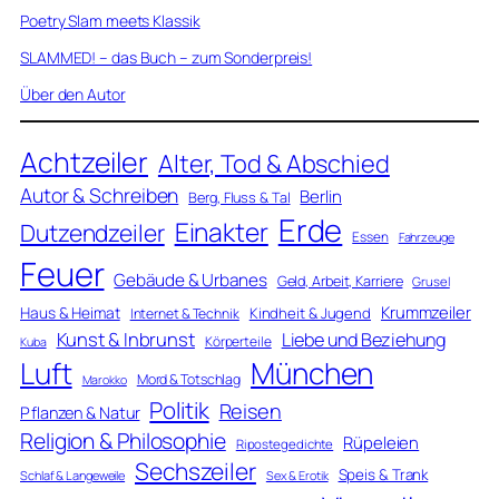
Poetry Slam meets Klassik
SLAMMED! – das Buch – zum Sonderpreis!
Über den Autor
Achtzeiler
Alter, Tod & Abschied
Autor & Schreiben
Berlin
Berg, Fluss & Tal
Erde
Einakter
Dutzendzeiler
Essen
Fahrzeuge
Feuer
Gebäude & Urbanes
Geld, Arbeit, Karriere
Grusel
Krummzeiler
Haus & Heimat
Kindheit & Jugend
Internet & Technik
Kunst & Inbrunst
Liebe und Beziehung
Körperteile
Kuba
Luft
München
Mord & Totschlag
Marokko
Politik
Reisen
Pflanzen & Natur
Religion & Philosophie
Rüpeleien
Ripostegedichte
Sechszeiler
Speis & Trank
Schlaf & Langeweile
Sex & Erotik