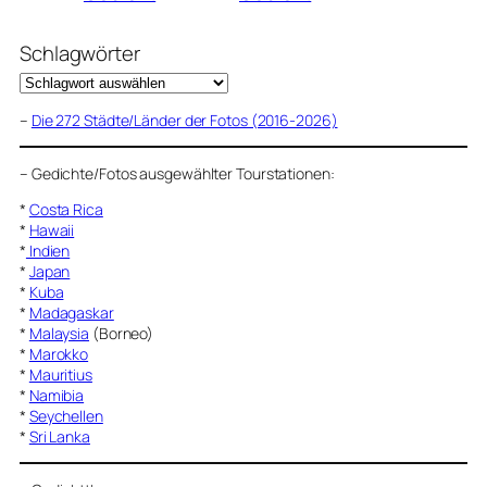
Schlagwörter
–
Die 272 Städte/Länder der Fotos (2016-2026)
–
Gedichte/Fotos ausgewählter Tourstationen:
*
Costa Rica
*
Hawaii
*
Indien
*
Japan
*
Kuba
*
Madagaskar
*
Malaysia
(Borneo)
*
Marokko
*
Mauritius
*
Namibia
*
Seychellen
*
Sri Lanka