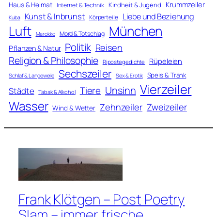
Krummzeiler
Haus & Heimat
Kindheit & Jugend
Internet & Technik
Kunst & Inbrunst
Liebe und Beziehung
Körperteile
Kuba
Luft
München
Mord & Totschlag
Marokko
Politik
Reisen
Pflanzen & Natur
Religion & Philosophie
Rüpeleien
Ripostegedichte
Sechszeiler
Speis & Trank
Schlaf & Langeweile
Sex & Erotik
Vierzeiler
Unsinn
Tiere
Städte
Tabak & Alkohol
Wasser
Zweizeiler
Zehnzeiler
Wind & Wetter
Frank Klötgen – Post Poetry
Slam – immer frische