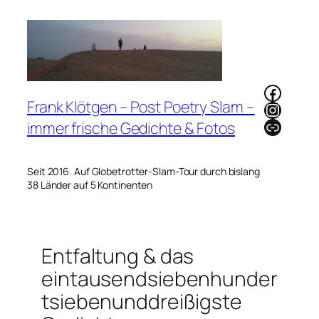
Zum
Inhalt
springen
Faceb
Frank Klötgen – Post Poetry Slam –
Instag
Link
immer frische Gedichte & Fotos
Seit 2016. Auf Globetrotter-Slam-Tour durch bislang
38 Länder auf 5 Kontinenten
Entfaltung & das
eintausendsiebenhunder
tsiebenunddreißigste