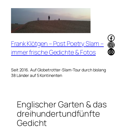
Zum
Inhalt
springen
Faceb
Frank Klötgen – Post Poetry Slam –
Instag
Link
immer frische Gedichte & Fotos
Seit 2016. Auf Globetrotter-Slam-Tour durch bislang
38 Länder auf 5 Kontinenten
Englischer Garten & das
dreihundertundfünfte
Gedicht