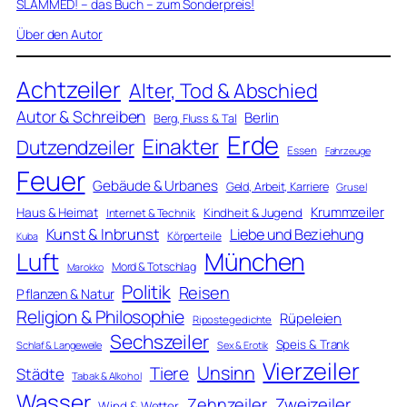
SLAMMED! – das Buch – zum Sonderpreis!
Über den Autor
Achtzeiler
Alter, Tod & Abschied
Autor & Schreiben
Berlin
Berg, Fluss & Tal
Erde
Einakter
Dutzendzeiler
Essen
Fahrzeuge
Feuer
Gebäude & Urbanes
Geld, Arbeit, Karriere
Grusel
Krummzeiler
Haus & Heimat
Kindheit & Jugend
Internet & Technik
Kunst & Inbrunst
Liebe und Beziehung
Körperteile
Kuba
Luft
München
Mord & Totschlag
Marokko
Politik
Reisen
Pflanzen & Natur
Religion & Philosophie
Rüpeleien
Ripostegedichte
Sechszeiler
Speis & Trank
Schlaf & Langeweile
Sex & Erotik
Vierzeiler
Unsinn
Tiere
Städte
Tabak & Alkohol
Wasser
Zweizeiler
Zehnzeiler
Wind & Wetter