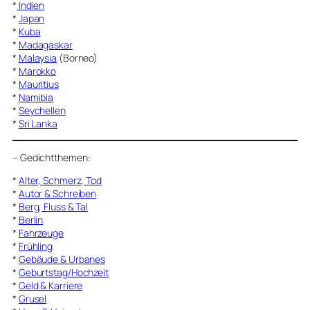
*
Indien
*
Japan
*
Kuba
*
Madagaskar
*
Malaysia
(Borneo)
*
Marokko
*
Mauritius
*
Namibia
*
Seychellen
*
Sri Lanka
–
Gedichtthemen
:
*
Alter, Schmerz, Tod
*
Autor & Schreiben
*
Berg, Fluss & Tal
*
Berlin
*
Fahrzeuge
*
Frühling
*
Gebäude & Urbanes
*
Geburtstag/Hochzeit
*
Geld & Karriere
*
Grusel