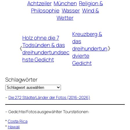
Achtzeiler
München
Religion &
Philosophie
Wasser
Wind &
Wetter
Kreuzberg &
Holz ohne die 7
das
Todsünden & das
《
dreihundertun
》
dreihundertundsec
dvierte
hste Gedicht
Gedicht
Schlagwörter
–
Die 272 Städte/Länder der Fotos (2016-2026)
–
Gedichte/Fotos ausgewählter Tourstationen:
*
Costa Rica
*
Hawaii