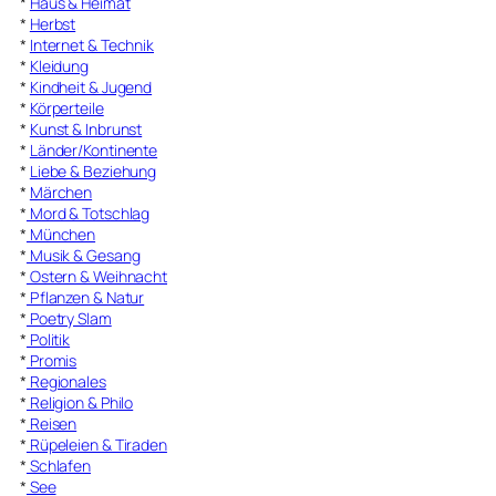
*
Haus & Heimat
*
Herbst
*
Internet & Technik
*
Kleidung
*
Kindheit & Jugend
*
Körperteile
*
Kunst & Inbrunst
*
Länder/Kontinente
*
Liebe & Beziehung
*
Märchen
*
Mord & Totschlag
*
München
*
Musik & Gesang
*
Ostern & Weihnacht
*
Pflanzen & Natur
*
Poetry Slam
*
Politik
*
Promis
*
Regionales
*
Religion & Philo
*
Reisen
*
Rüpeleien & Tiraden
*
Schlafen
*
See