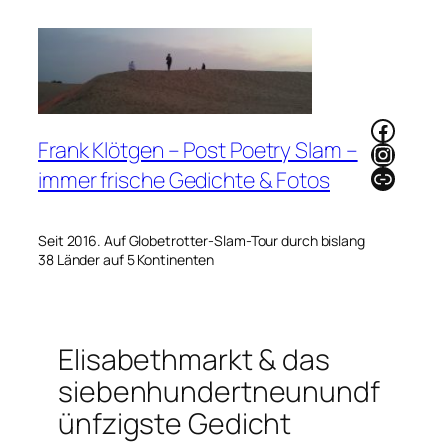
Zum
Inhalt
springen
Faceb
Frank Klötgen – Post Poetry Slam –
Instag
Link
immer frische Gedichte & Fotos
Seit 2016. Auf Globetrotter-Slam-Tour durch bislang
38 Länder auf 5 Kontinenten
Elisabethmarkt & das
siebenhundertneunundf
ünfzigste Gedicht