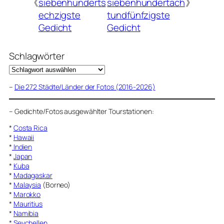
《
siebenhunderts
siebenhundertach
》
echzigste
tundfünfzigste
Gedicht
Gedicht
Schlagwörter
–
Die 272 Städte/Länder der Fotos (2016-2026)
–
Gedichte/Fotos ausgewählter Tourstationen:
*
Costa Rica
*
Hawaii
*
Indien
*
Japan
*
Kuba
*
Madagaskar
*
Malaysia
(Borneo)
*
Marokko
*
Mauritius
*
Namibia
*
Seychellen