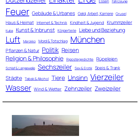
Dutzendzeiler
Essen
Fahrzeuge
Feuer
Gebäude & Urbanes
Geld, Arbeit, Karriere
Grusel
Krummzeiler
Haus & Heimat
Kindheit & Jugend
Internet & Technik
Kunst & Inbrunst
Liebe und Beziehung
Körperteile
Kuba
Luft
München
Mord & Totschlag
Marokko
Politik
Reisen
Pflanzen & Natur
Religion & Philosophie
Rüpeleien
Ripostegedichte
Sechszeiler
Speis & Trank
Schlaf & Langeweile
Sex & Erotik
Vierzeiler
Unsinn
Tiere
Städte
Tabak & Alkohol
Wasser
Zweizeiler
Zehnzeiler
Wind & Wetter