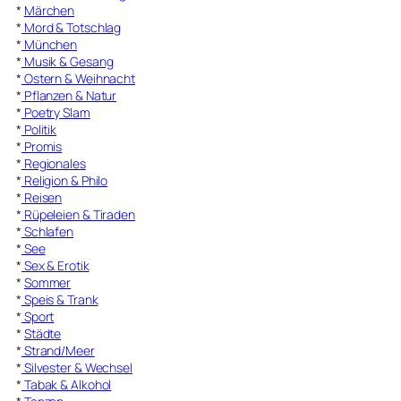
*
Märchen
*
Mord & Totschlag
*
München
*
Musik & Gesang
*
Ostern & Weihnacht
*
Pflanzen & Natur
*
Poetry Slam
*
Politik
*
Promis
*
Regionales
*
Religion & Philo
*
Reisen
*
Rüpeleien & Tiraden
*
Schlafen
*
See
*
Sex & Erotik
*
Sommer
*
Speis & Trank
*
Sport
*
Städte
*
Strand/Meer
*
Silvester & Wechsel
*
Tabak & Alkohol