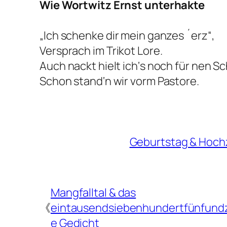
Wie Wortwitz Ernst unterhakte
„Ich schenke dir mein ganzes ´erz“,
Versprach im Trikot Lore.
Auch nackt hielt ich‘s noch für nen S
Schon stand‘n wir vorm Pastore.
Geburtstag & Hoch
Mangfalltal & das
《
eintausendsiebenhundertfünfund
e Gedicht