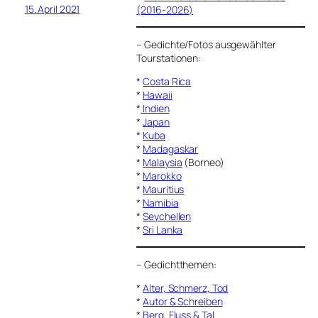
15. April 2021
(2016-2026)
–
Gedichte/Fotos ausgewählter
Tourstationen:
*
Costa Rica
*
Hawaii
*
Indien
*
Japan
*
Kuba
*
Madagaskar
*
Malaysia
(Borneo)
*
Marokko
*
Mauritius
*
Namibia
*
Seychellen
*
Sri Lanka
–
Gedichtthemen
:
*
Alter, Schmerz, Tod
*
Autor & Schreiben
*
Berg, Fluss & Tal