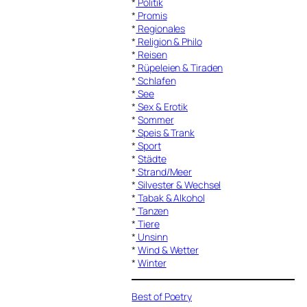
*
Politik
*
Promis
*
Regionales
*
Religion & Philo
*
Reisen
*
Rüpeleien & Tiraden
*
Schlafen
*
See
*
Sex & Erotik
*
Sommer
*
Speis & Trank
*
Sport
*
Städte
*
Strand/Meer
*
Silvester & Wechsel
*
Tabak & Alkohol
*
Tanzen
*
Tiere
*
Unsinn
*
Wind & Wetter
*
Winter
Best of Poetry