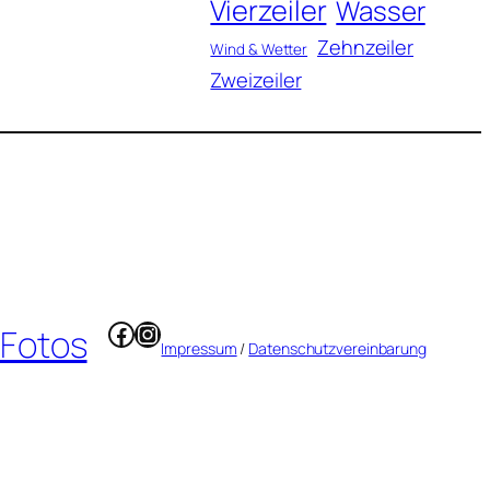
Vierzeiler
Wasser
Zehnzeiler
Wind & Wetter
Zweizeiler
Facebook
Instagram
 Fotos
Impressum
/
Datenschutzvereinbarung