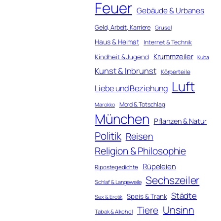
Feuer
Gebäude & Urbanes
Geld, Arbeit, Karriere
Grusel
Haus & Heimat
Internet & Technik
Krummzeiler
Kindheit & Jugend
Kuba
Kunst & Inbrunst
Körperteile
Luft
Liebe und Beziehung
Mord & Totschlag
Marokko
München
Pflanzen & Natur
Politik
Reisen
Religion & Philosophie
Rüpeleien
Ripostegedichte
Sechszeiler
Schlaf & Langeweile
Städte
Speis & Trank
Sex & Erotik
Unsinn
Tiere
Tabak & Alkohol