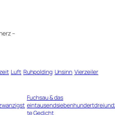
cherz –
zeit
Luft
Ruhpolding
Unsinn
Vierzeiler
Fuchsau & das
zwanzigst
eintausendsiebenhundertdreiund
te Gedicht