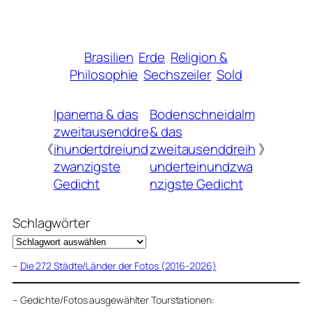
Brasilien
Erde
Religion &
Philosophie
Sechszeiler
Sold
Ipanema & das
Bodenschneidalm
zweitausenddre
& das
《
ihundertdreiund
zweitausenddreih
》
zwanzigste
underteinundzwa
Gedicht
nzigste Gedicht
Schlagwörter
–
Die 272 Städte/Länder der Fotos (2016-2026)
–
Gedichte/Fotos ausgewählter Tourstationen: