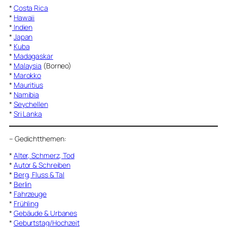
*
Costa Rica
*
Hawaii
*
Indien
*
Japan
*
Kuba
*
Madagaskar
*
Malaysia
(Borneo)
*
Marokko
*
Mauritius
*
Namibia
*
Seychellen
*
Sri Lanka
–
Gedichtthemen
:
*
Alter, Schmerz, Tod
*
Autor & Schreiben
*
Berg, Fluss & Tal
*
Berlin
*
Fahrzeuge
*
Frühling
*
Gebäude & Urbanes
*
Geburtstag/Hochzeit