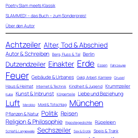
Poetry Slam meets Klassik
SLAMMED! – das Buch – zum Sonderpreis!
Über den Autor
Achtzeiler
Alter, Tod & Abschied
Autor & Schreiben
Berlin
Berg, Fluss & Tal
Erde
Einakter
Dutzendzeiler
Essen
Fahrzeuge
Feuer
Gebäude & Urbanes
Geld, Arbeit, Karriere
Grusel
Krummzeiler
Haus & Heimat
Kindheit & Jugend
Internet & Technik
Kunst & Inbrunst
Liebe und Beziehung
Körperteile
Kuba
Luft
München
Mord & Totschlag
Marokko
Politik
Reisen
Pflanzen & Natur
Religion & Philosophie
Rüpeleien
Ripostegedichte
Sechszeiler
Speis & Trank
Schlaf & Langeweile
Sex & Erotik