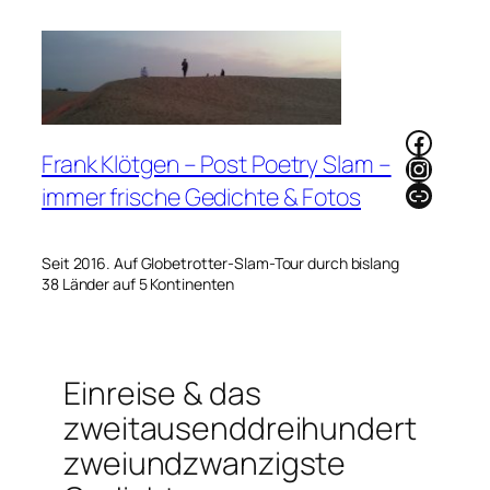
Zum
Inhalt
springen
Faceb
Frank Klötgen – Post Poetry Slam –
Instag
Link
immer frische Gedichte & Fotos
Seit 2016. Auf Globetrotter-Slam-Tour durch bislang
38 Länder auf 5 Kontinenten
Einreise & das
zweitausenddreihundert
zweiundzwanzigste