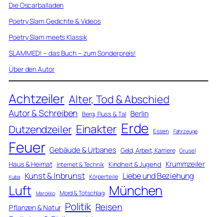
Die Oscarballaden
Poetry Slam Gedichte & Videos
Poetry Slam meets Klassik
SLAMMED! – das Buch – zum Sonderpreis!
Über den Autor
Achtzeiler
Alter, Tod & Abschied
Autor & Schreiben
Berlin
Berg, Fluss & Tal
Erde
Einakter
Dutzendzeiler
Essen
Fahrzeuge
Feuer
Gebäude & Urbanes
Geld, Arbeit, Karriere
Grusel
Krummzeiler
Haus & Heimat
Kindheit & Jugend
Internet & Technik
Kunst & Inbrunst
Liebe und Beziehung
Körperteile
Kuba
Luft
München
Mord & Totschlag
Marokko
Politik
Reisen
Pflanzen & Natur