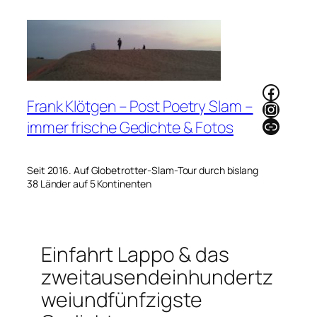
Zum
Inhalt
springen
Faceb
Frank Klötgen – Post Poetry Slam –
Instag
Link
immer frische Gedichte & Fotos
Seit 2016. Auf Globetrotter-Slam-Tour durch bislang
38 Länder auf 5 Kontinenten
Einfahrt Lappo & das
zweitausendeinhundertz
weiundfünfzigste