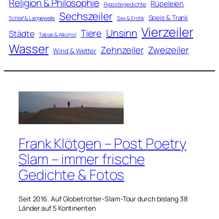
Religion & Philosophie
Rüpeleien
Ripostegedichte
Sechszeiler
Speis & Trank
Schlaf & Langeweile
Sex & Erotik
Vierzeiler
Unsinn
Tiere
Städte
Tabak & Alkohol
Wasser
Zweizeiler
Zehnzeiler
Wind & Wetter
Frank Klötgen – Post Poetry
Slam – immer frische
Gedichte & Fotos
Seit 2016. Auf Globetrotter-Slam-Tour durch bislang 38
Länder auf 5 Kontinenten