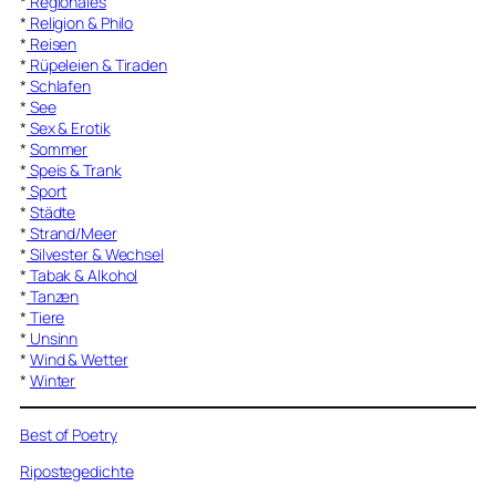
*
Regionales
*
Religion & Philo
*
Reisen
*
Rüpeleien & Tiraden
*
Schlafen
*
See
*
Sex & Erotik
*
Sommer
*
Speis & Trank
*
Sport
*
Städte
*
Strand/Meer
*
Silvester & Wechsel
*
Tabak & Alkohol
*
Tanzen
*
Tiere
*
Unsinn
*
Wind & Wetter
*
Winter
Best of Poetry
Ripostegedichte