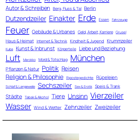
Autor & Schreiben
Berlin
Berg, Fluss & Tal
Erde
Einakter
Dutzendzeiler
Essen
Fahrzeuge
Feuer
Gebäude & Urbanes
Geld, Arbeit, Karriere
Grusel
Krummzeiler
Haus & Heimat
Kindheit & Jugend
Internet & Technik
Kunst & Inbrunst
Liebe und Beziehung
Körperteile
Kuba
Luft
München
Mord & Totschlag
Marokko
Politik
Reisen
Pflanzen & Natur
Religion & Philosophie
Rüpeleien
Ripostegedichte
Sechszeiler
Speis & Trank
Schlaf & Langeweile
Sex & Erotik
Vierzeiler
Unsinn
Tiere
Städte
Tabak & Alkohol
Wasser
Zweizeiler
Zehnzeiler
Wind & Wetter