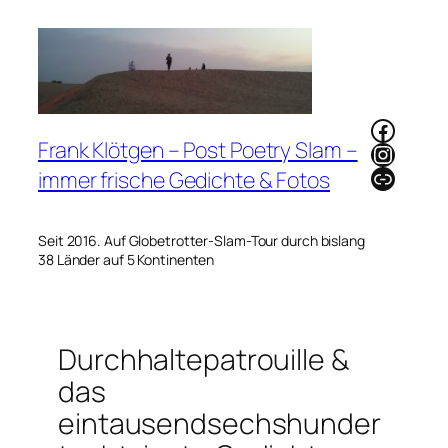
Zum
Inhalt
springen
Faceb
Frank Klötgen – Post Poetry Slam –
Instag
Link
immer frische Gedichte & Fotos
Seit 2016. Auf Globetrotter-Slam-Tour durch bislang
38 Länder auf 5 Kontinenten
Durchhaltepatrouille &
das
eintausendsechshunder