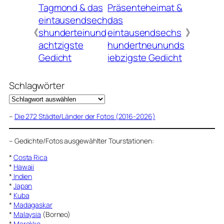
Tagmond & das
Präsenteheimat &
eintausendsech
das
《
shunderteinund
eintausendsechs
》
achtzigste
hundertneununds
Gedicht
iebzigste Gedicht
Schlagwörter
–
Die 272 Städte/Länder der Fotos (2016-2026)
–
Gedichte/Fotos ausgewählter Tourstationen:
*
Costa Rica
*
Hawaii
*
Indien
*
Japan
*
Kuba
*
Madagaskar
*
Malaysia
(Borneo)
*
Marokko