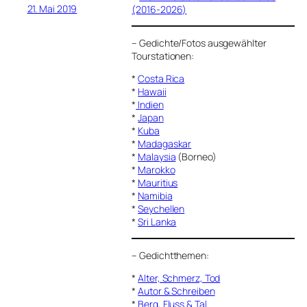
21. Mai 2019
(2016-2026)
–
Gedichte/Fotos ausgewählter
Tourstationen:
*
Costa Rica
*
Hawaii
*
Indien
*
Japan
*
Kuba
*
Madagaskar
*
Malaysia
(Borneo)
*
Marokko
*
Mauritius
*
Namibia
*
Seychellen
*
Sri Lanka
–
Gedichtthemen
:
*
Alter, Schmerz, Tod
*
Autor & Schreiben
*
Berg, Fluss & Tal