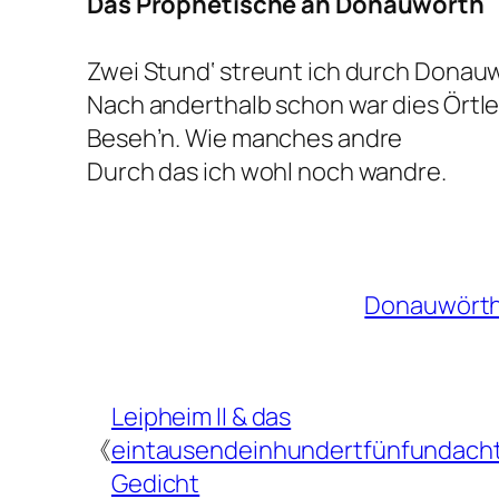
Das Prophetische an Donauwörth
Zwei Stund‘ streunt ich durch Donauw
Nach anderthalb schon war dies Örtle
Beseh’n. Wie manches andre
Durch das ich wohl noch wandre.
Donauwört
Leipheim II & das
《
eintausendeinhundertfünfundacht
Gedicht