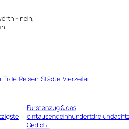
örth – nein,
in
h
Erde
Reisen
Städte
Vierzeiler
Fürstenzug & das
zigste
eintausendeinhundertdreiundacht
Gedicht