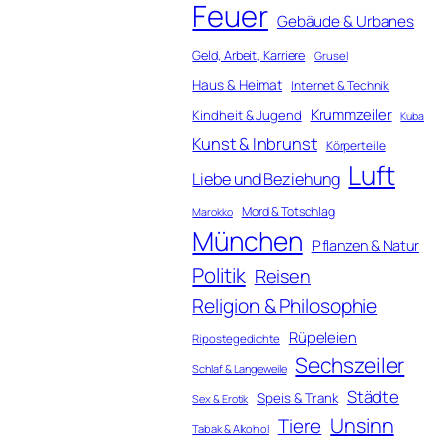
Feuer
Gebäude & Urbanes
Geld, Arbeit, Karriere
Grusel
Haus & Heimat
Internet & Technik
Krummzeiler
Kindheit & Jugend
Kuba
Kunst & Inbrunst
Körperteile
Luft
Liebe und Beziehung
Mord & Totschlag
Marokko
München
Pflanzen & Natur
Politik
Reisen
Religion & Philosophie
Rüpeleien
Ripostegedichte
Sechszeiler
Schlaf & Langeweile
Städte
Speis & Trank
Sex & Erotik
Unsinn
Tiere
Tabak & Alkohol