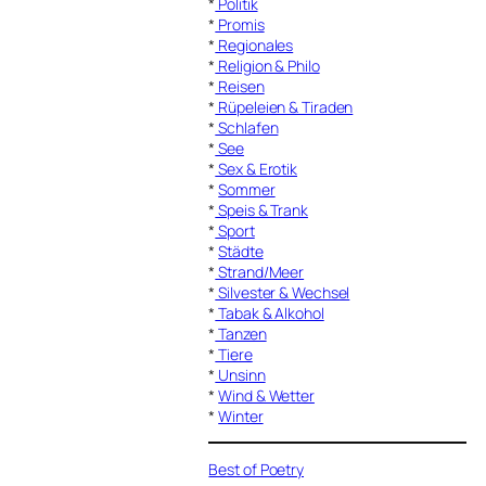
*
Politik
*
Promis
*
Regionales
*
Religion & Philo
*
Reisen
*
Rüpeleien & Tiraden
*
Schlafen
*
See
*
Sex & Erotik
*
Sommer
*
Speis & Trank
*
Sport
*
Städte
*
Strand/Meer
*
Silvester & Wechsel
*
Tabak & Alkohol
*
Tanzen
*
Tiere
*
Unsinn
*
Wind & Wetter
*
Winter
Best of Poetry