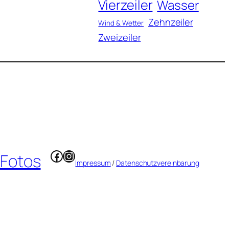
Vierzeiler
Wasser
Zehnzeiler
Wind & Wetter
Zweizeiler
Facebook
Instagram
 Fotos
Impressum
/
Datenschutzvereinbarung