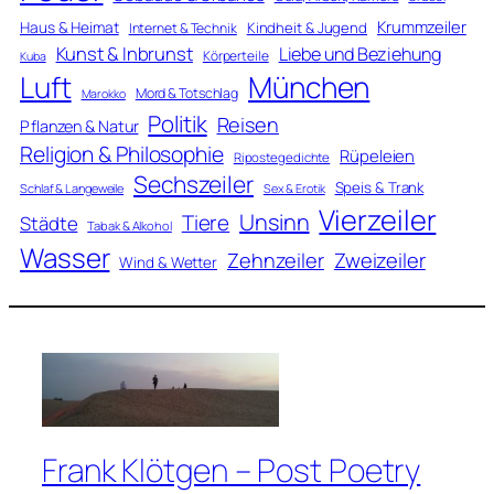
Krummzeiler
Haus & Heimat
Kindheit & Jugend
Internet & Technik
Kunst & Inbrunst
Liebe und Beziehung
Körperteile
Kuba
Luft
München
Mord & Totschlag
Marokko
Politik
Reisen
Pflanzen & Natur
Religion & Philosophie
Rüpeleien
Ripostegedichte
Sechszeiler
Speis & Trank
Schlaf & Langeweile
Sex & Erotik
Vierzeiler
Unsinn
Tiere
Städte
Tabak & Alkohol
Wasser
Zweizeiler
Zehnzeiler
Wind & Wetter
Frank Klötgen – Post Poetry