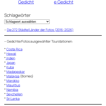
Gedicht
e Gedicht
Schlagwörter
–
Die 272 Städte/Länder der Fotos (2016-2026)
–
Gedichte/Fotos ausgewählter Tourstationen:
*
Costa Rica
*
Hawaii
*
Indien
*
Japan
*
Kuba
*
Madagaskar
*
Malaysia
(Borneo)
*
Marokko
*
Mauritius
*
Namibia
*
Seychellen
*
Sri Lanka