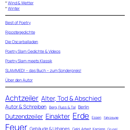
*
Wind & Wetter
*
Winter
Best of Poetry
Ripostegedichte
Die Oscarballaden
Poetry Slam Gedichte & Videos
Poetry Slam meets Klassik
SLAMMED! – das Buch – zum Sonderpreis!
Über den Autor
Achtzeiler
Alter, Tod & Abschied
Autor & Schreiben
Berlin
Berg, Fluss & Tal
Erde
Einakter
Dutzendzeiler
Essen
Fahrzeuge
Feuer
Gebäude & Urbanes
Geld, Arbeit, Karriere
Grusel