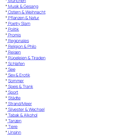
*
München
*
Musik & Gesang
*
Ostern & Weihnacht
*
Pflanzen & Natur
*
Poetry Slam
*
Politik
*
Promis
*
Regionales
*
Religion & Philo
*
Reisen
*
Rüpeleien & Tiraden
*
Schlafen
*
See
*
Sex & Erotik
*
Sommer
*
Speis & Trank
*
Sport
*
Städte
*
Strand/Meer
*
Silvester & Wechsel
*
Tabak & Alkohol
*
Tanzen
*
Tiere
*
Unsinn