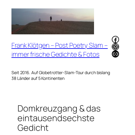
Zum
Inhalt
springen
Faceb
Frank Klötgen – Post Poetry Slam –
Instag
Link
immer frische Gedichte & Fotos
Seit 2016. Auf Globetrotter-Slam-Tour durch bislang
38 Länder auf 5 Kontinenten
Domkreuzgang & das
eintausendsechste
Gedicht