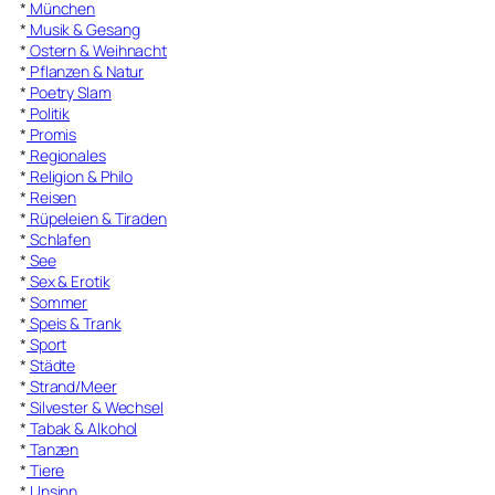
*
München
*
Musik & Gesang
*
Ostern & Weihnacht
*
Pflanzen & Natur
*
Poetry Slam
*
Politik
*
Promis
*
Regionales
*
Religion & Philo
*
Reisen
*
Rüpeleien & Tiraden
*
Schlafen
*
See
*
Sex & Erotik
*
Sommer
*
Speis & Trank
*
Sport
*
Städte
*
Strand/Meer
*
Silvester & Wechsel
*
Tabak & Alkohol
*
Tanzen
*
Tiere
*
Unsinn