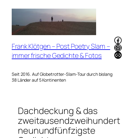
Zum
Inhalt
springen
Faceb
Frank Klötgen – Post Poetry Slam –
Instag
Link
immer frische Gedichte & Fotos
Seit 2016. Auf Globetrotter-Slam-Tour durch bislang
38 Länder auf 5 Kontinenten
Dachdeckung & das
zweitausendzweihundert
neunundfünfzigste