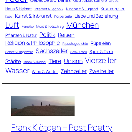
Gebäude & Urbanes
Geld, Arbeit, Karriere
Grusel
Krummzeiler
Haus & Heimat
Kindheit & Jugend
Internet & Technik
Kunst & Inbrunst
Liebe und Beziehung
Körperteile
Kuba
Luft
München
Mord & Totschlag
Marokko
Politik
Reisen
Pflanzen & Natur
Religion & Philosophie
Rüpeleien
Ripostegedichte
Sechszeiler
Speis & Trank
Schlaf & Langeweile
Sex & Erotik
Vierzeiler
Unsinn
Tiere
Städte
Tabak & Alkohol
Wasser
Zweizeiler
Zehnzeiler
Wind & Wetter
Frank Klötgen – Post Poetry