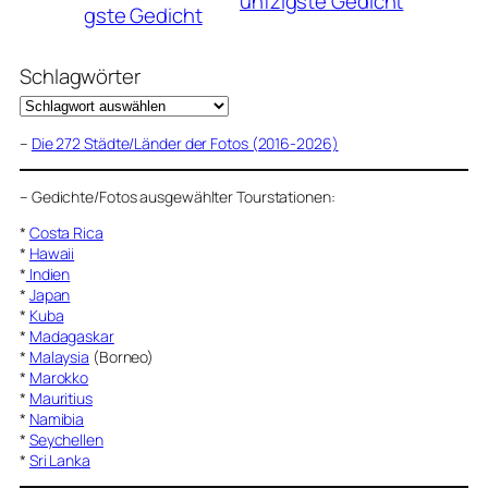
ünfzigste Gedicht
gste Gedicht
Schlagwörter
–
Die 272 Städte/Länder der Fotos (2016-2026)
–
Gedichte/Fotos ausgewählter Tourstationen:
*
Costa Rica
*
Hawaii
*
Indien
*
Japan
*
Kuba
*
Madagaskar
*
Malaysia
(Borneo)
*
Marokko
*
Mauritius
*
Namibia
*
Seychellen
*
Sri Lanka