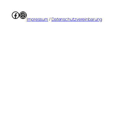
Facebook
Instagram
Impressum
/
Datenschutzvereinbarung