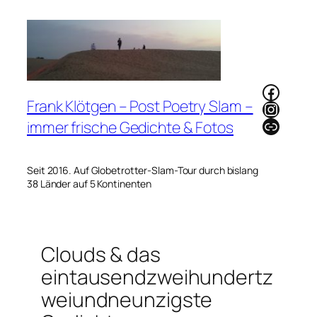
Zum
Inhalt
springen
Faceb
Frank Klötgen – Post Poetry Slam –
Instag
Link
immer frische Gedichte & Fotos
Seit 2016. Auf Globetrotter-Slam-Tour durch bislang
38 Länder auf 5 Kontinenten
Clouds & das
eintausendzweihundertz
weiundneunzigste