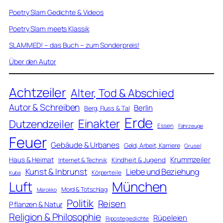
Poetry Slam Gedichte & Videos
Poetry Slam meets Klassik
SLAMMED! – das Buch – zum Sonderpreis!
Über den Autor
Achtzeiler
Alter, Tod & Abschied
Autor & Schreiben
Berlin
Berg, Fluss & Tal
Erde
Einakter
Dutzendzeiler
Essen
Fahrzeuge
Feuer
Gebäude & Urbanes
Geld, Arbeit, Karriere
Grusel
Krummzeiler
Haus & Heimat
Kindheit & Jugend
Internet & Technik
Kunst & Inbrunst
Liebe und Beziehung
Körperteile
Kuba
Luft
München
Mord & Totschlag
Marokko
Politik
Reisen
Pflanzen & Natur
Religion & Philosophie
Rüpeleien
Ripostegedichte