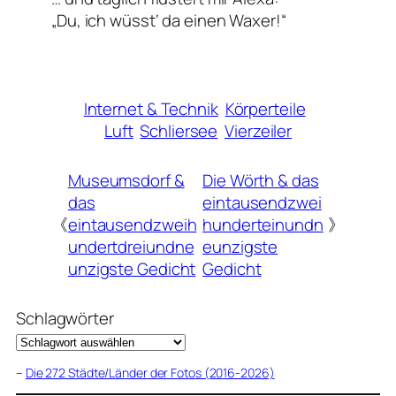
„Du, ich wüsst‘ da einen Waxer!“
Internet & Technik
Körperteile
Luft
Schliersee
Vierzeiler
Museumsdorf &
Die Wörth & das
das
eintausendzwei
《
eintausendzweih
hunderteinundn
》
undertdreiundne
eunzigste
unzigste Gedicht
Gedicht
Schlagwörter
–
Die 272 Städte/Länder der Fotos (2016-2026)