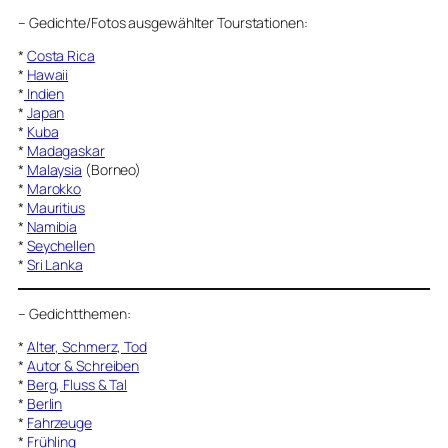
–
Gedichte/Fotos ausgewählter Tourstationen:
*
Costa Rica
*
Hawaii
*
Indien
*
Japan
*
Kuba
*
Madagaskar
*
Malaysia
(Borneo)
*
Marokko
*
Mauritius
*
Namibia
*
Seychellen
*
Sri Lanka
–
Gedichtthemen
:
*
Alter, Schmerz, Tod
*
Autor & Schreiben
*
Berg, Fluss & Tal
*
Berlin
*
Fahrzeuge
*
Frühling