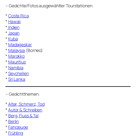
–
Gedichte/Fotos ausgewählter Tourstationen:
*
Costa Rica
*
Hawaii
*
Indien
*
Japan
*
Kuba
*
Madagaskar
*
Malaysia
(Borneo)
*
Marokko
*
Mauritius
*
Namibia
*
Seychellen
*
Sri Lanka
–
Gedichtthemen
:
*
Alter, Schmerz, Tod
*
Autor & Schreiben
*
Berg, Fluss & Tal
*
Berlin
*
Fahrzeuge
*
Frühling