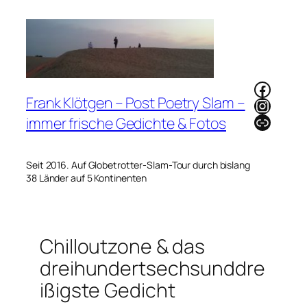
Zum
Inhalt
springen
Faceb
Frank Klötgen – Post Poetry Slam –
Instag
Link
immer frische Gedichte & Fotos
Seit 2016. Auf Globetrotter-Slam-Tour durch bislang
38 Länder auf 5 Kontinenten
Chilloutzone & das
dreihundertsechsunddre
ißigste Gedicht