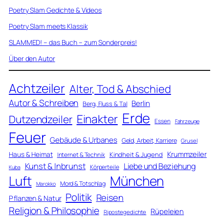
Poetry Slam Gedichte & Videos
Poetry Slam meets Klassik
SLAMMED! – das Buch – zum Sonderpreis!
Über den Autor
Achtzeiler
Alter, Tod & Abschied
Autor & Schreiben
Berlin
Berg, Fluss & Tal
Erde
Einakter
Dutzendzeiler
Essen
Fahrzeuge
Feuer
Gebäude & Urbanes
Geld, Arbeit, Karriere
Grusel
Krummzeiler
Haus & Heimat
Kindheit & Jugend
Internet & Technik
Kunst & Inbrunst
Liebe und Beziehung
Körperteile
Kuba
Luft
München
Mord & Totschlag
Marokko
Politik
Reisen
Pflanzen & Natur
Religion & Philosophie
Rüpeleien
Ripostegedichte