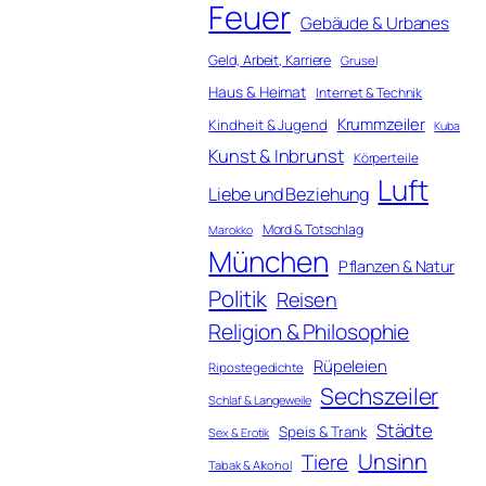
Feuer
Gebäude & Urbanes
Geld, Arbeit, Karriere
Grusel
Haus & Heimat
Internet & Technik
Krummzeiler
Kindheit & Jugend
Kuba
Kunst & Inbrunst
Körperteile
Luft
Liebe und Beziehung
Mord & Totschlag
Marokko
München
Pflanzen & Natur
Politik
Reisen
Religion & Philosophie
Rüpeleien
Ripostegedichte
Sechszeiler
Schlaf & Langeweile
Städte
Speis & Trank
Sex & Erotik
Unsinn
Tiere
Tabak & Alkohol