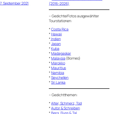
7. September 2021
(2016-2026)
–
Gedichte/Fotos ausgewählter
Tourstationen:
*
Costa Rica
*
Hawaii
*
Indien
*
Japan
*
Kuba
*
Madagaskar
*
Malaysia
(Borneo)
*
Marokko
*
Mauritius
*
Namibia
*
Seychellen
*
Sri Lanka
–
Gedichtthemen
:
*
Alter, Schmerz, Tod
*
Autor & Schreiben
*
Berg, Fluss & Tal