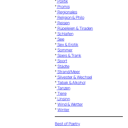
*
Politik
*
Promis
*
Regionales
*
Religion & Philo
*
Reisen
*
Rüpeleien & Tiraden
*
Schlafen
*
See
*
Sex & Erotik
*
Sommer
*
Speis & Trank
*
Sport
*
Städte
*
Strand/Meer
*
Silvester & Wechsel
*
Tabak & Alkohol
*
Tanzen
*
Tiere
*
Unsinn
*
Wind & Wetter
*
Winter
Best of Poetry