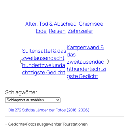
Alter, Tod & Abschied
Chiemsee
Erde
Reisen
Zehnzeiler
Kampenwand &
Sultensattel & das
das
zweitausendacht
《
zweitausendac
》
hundertzweiunda
hthundertachtzi
chtzigste Gedicht
gste Gedicht
Schlagwörter
–
Die 272 Städte/Länder der Fotos (2016-2026)
–
Gedichte/Fotos ausgewählter Tourstationen: