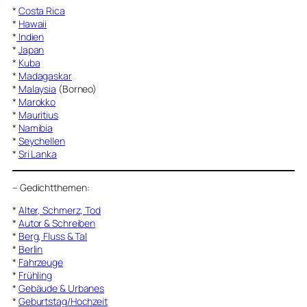
*
Costa Rica
*
Hawaii
*
Indien
*
Japan
*
Kuba
*
Madagaskar
*
Malaysia
(Borneo)
*
Marokko
*
Mauritius
*
Namibia
*
Seychellen
*
Sri Lanka
–
Gedichtthemen
:
*
Alter, Schmerz, Tod
*
Autor & Schreiben
*
Berg, Fluss & Tal
*
Berlin
*
Fahrzeuge
*
Frühling
*
Gebäude & Urbanes
*
Geburtstag/Hochzeit