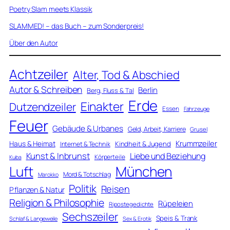
Poetry Slam meets Klassik
SLAMMED! – das Buch – zum Sonderpreis!
Über den Autor
Achtzeiler
Alter, Tod & Abschied
Autor & Schreiben
Berlin
Berg, Fluss & Tal
Erde
Einakter
Dutzendzeiler
Essen
Fahrzeuge
Feuer
Gebäude & Urbanes
Geld, Arbeit, Karriere
Grusel
Krummzeiler
Haus & Heimat
Kindheit & Jugend
Internet & Technik
Kunst & Inbrunst
Liebe und Beziehung
Körperteile
Kuba
Luft
München
Mord & Totschlag
Marokko
Politik
Reisen
Pflanzen & Natur
Religion & Philosophie
Rüpeleien
Ripostegedichte
Sechszeiler
Speis & Trank
Schlaf & Langeweile
Sex & Erotik