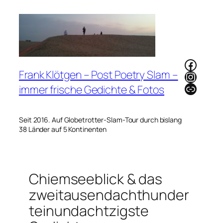
Zum
Inhalt
springen
Faceb
Frank Klötgen – Post Poetry Slam –
Instag
Link
immer frische Gedichte & Fotos
Seit 2016. Auf Globetrotter-Slam-Tour durch bislang
38 Länder auf 5 Kontinenten
Chiemseeblick & das
zweitausendachthunder
teinundachtzigste