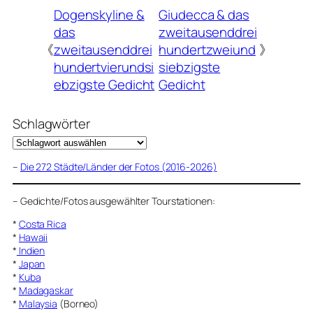
Dogenskyline &
Giudecca & das
das
zweitausenddrei
《
zweitausenddrei
hundertzweiund
》
hundertvierundsi
siebzigste
ebzigste Gedicht
Gedicht
Schlagwörter
–
Die 272 Städte/Länder der Fotos (2016-2026)
–
Gedichte/Fotos ausgewählter Tourstationen:
*
Costa Rica
*
Hawaii
*
Indien
*
Japan
*
Kuba
*
Madagaskar
*
Malaysia
(Borneo)