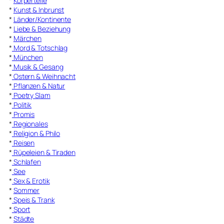
*
Körperteile
*
Kunst & Inbrunst
*
Länder/Kontinente
*
Liebe & Beziehung
*
Märchen
*
Mord & Totschlag
*
München
*
Musik & Gesang
*
Ostern & Weihnacht
*
Pflanzen & Natur
*
Poetry Slam
*
Politik
*
Promis
*
Regionales
*
Religion & Philo
*
Reisen
*
Rüpeleien & Tiraden
*
Schlafen
*
See
*
Sex & Erotik
*
Sommer
*
Speis & Trank
*
Sport
*
Städte