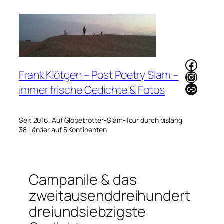
Zum
Inhalt
springen
Faceb
Frank Klötgen – Post Poetry Slam –
Instag
Link
immer frische Gedichte & Fotos
Seit 2016. Auf Globetrotter-Slam-Tour durch bislang
38 Länder auf 5 Kontinenten
Campanile & das
zweitausenddreihundert
dreiundsiebzigste