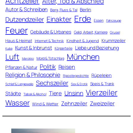
Achtzeiler
Alter, Tod & Abschied
Autor & Schreiben
Berlin
Berg, Fluss & Tal
Erde
Einakter
Dutzendzeiler
Essen
Fahrzeuge
Feuer
Gebäude & Urbanes
Geld, Arbeit, Karriere
Grusel
Krummzeiler
Haus & Heimat
Kindheit & Jugend
Internet & Technik
Kunst & Inbrunst
Liebe und Beziehung
Körperteile
Kuba
Luft
München
Mord & Totschlag
Marokko
Politik
Reisen
Pflanzen & Natur
Religion & Philosophie
Rüpeleien
Ripostegedichte
Sechszeiler
Speis & Trank
Schlaf & Langeweile
Sex & Erotik
Vierzeiler
Unsinn
Tiere
Städte
Tabak & Alkohol
Wasser
Zweizeiler
Zehnzeiler
Wind & Wetter