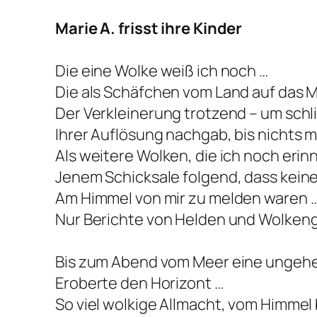
Marie A. frisst ihre Kinder
Die eine Wolke weiß ich noch …
Die als Schäfchen vom Land auf das 
Der Verkleinerung trotzend – um schl
Ihrer Auflösung nachgab, bis nichts 
Als weitere Wolken, die ich noch erinn
Jenem Schicksale folgend, dass kein
Am Himmel von mir zu melden waren 
Nur Berichte von Helden und Wolken
Bis zum Abend vom Meer eine ungehe
Eroberte den Horizont …
So viel wolkige Allmacht, vom Himmel