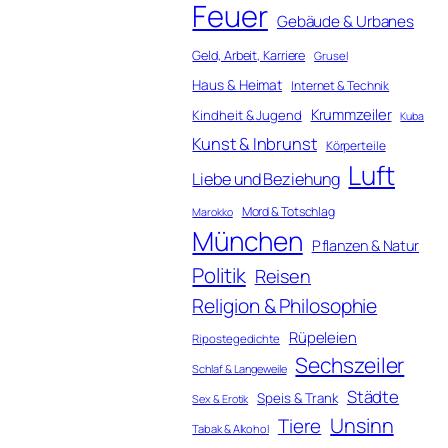
Feuer
Gebäude & Urbanes
Geld, Arbeit, Karriere
Grusel
Haus & Heimat
Internet & Technik
Krummzeiler
Kindheit & Jugend
Kuba
Kunst & Inbrunst
Körperteile
Luft
Liebe und Beziehung
Mord & Totschlag
Marokko
München
Pflanzen & Natur
Politik
Reisen
Religion & Philosophie
Rüpeleien
Ripostegedichte
Sechszeiler
Schlaf & Langeweile
Städte
Speis & Trank
Sex & Erotik
Unsinn
Tiere
Tabak & Alkohol