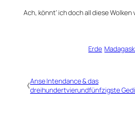
Ach, könnt‘ ich doch all diese Wolken
Erde
Madagask
Anse Intendance & das
《
dreihundertvierundfünfzigste Ged