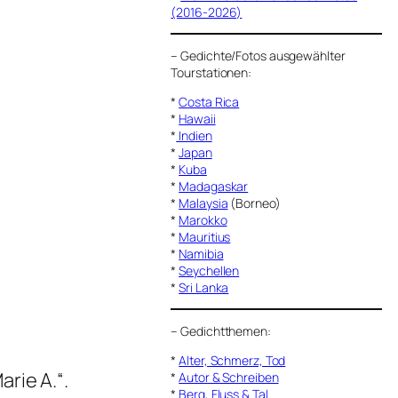
(2016-2026)
–
Gedichte/Fotos ausgewählter
Tourstationen:
*
Costa Rica
*
Hawaii
*
Indien
*
Japan
*
Kuba
*
Madagaskar
*
Malaysia
(Borneo)
*
Marokko
*
Mauritius
*
Namibia
*
Seychellen
*
Sri Lanka
–
Gedichtthemen
:
*
Alter, Schmerz, Tod
rie A.“.
*
Autor & Schreiben
*
Berg, Fluss & Tal