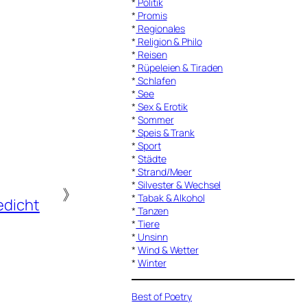
*
Politik
*
Promis
*
Regionales
*
Religion & Philo
*
Reisen
*
Rüpeleien & Tiraden
*
Schlafen
*
See
*
Sex & Erotik
*
Sommer
*
Speis & Trank
*
Sport
*
Städte
*
Strand/Meer
*
Silvester & Wechsel
》
*
Tabak & Alkohol
edicht
*
Tanzen
*
Tiere
*
Unsinn
*
Wind & Wetter
*
Winter
Best of Poetry