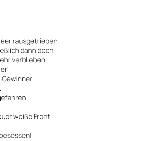
Meer rausgetrieben
ießlich dann doch
mehr verblieben
er‘
e Gewinner
…
gefahren
uer weiße Front
 besessen!