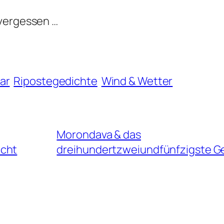
 vergessen …
ar
Ripostegedichte
Wind & Wetter
Morondava & das
icht
dreihundertzweiundfünfzigste G