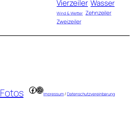
Vierzeiler
Wasser
Zehnzeiler
Wind & Wetter
Zweizeiler
Facebook
Instagram
 Fotos
Impressum
/
Datenschutzvereinbarung