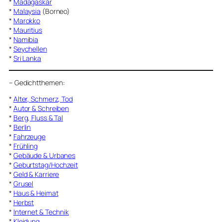
*
Madagaskar
*
Malaysia
(Borneo)
*
Marokko
*
Mauritius
*
Namibia
*
Seychellen
*
Sri Lanka
–
Gedichtthemen
:
*
Alter, Schmerz, Tod
*
Autor & Schreiben
*
Berg, Fluss & Tal
*
Berlin
*
Fahrzeuge
*
Frühling
*
Gebäude & Urbanes
*
Geburtstag/Hochzeit
*
Geld & Karriere
*
Grusel
*
Haus & Heimat
*
Herbst
*
Internet & Technik
*
Kleidung