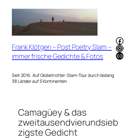
Zum
Inhalt
springen
Faceb
Frank Klötgen – Post Poetry Slam –
Instag
Link
immer frische Gedichte & Fotos
Seit 2016. Auf Globetrotter-Slam-Tour durch bislang
38 Länder auf 5 Kontinenten
Camagüey & das
zweitausendvierundsieb
zigste Gedicht