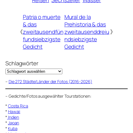
Reisen
Sechszeiler
Wasser
Patria o muerte
Mural de la
& das
Prehistoria & das
《
zweitausendfün
zweitausenddreiu
》
fundsiebzigste
ndsiebzigste
Gedicht
Gedicht
Schlagwörter
–
Die 272 Städte/Länder der Fotos (2016-2026)
–
Gedichte/Fotos ausgewählter Tourstationen:
*
Costa Rica
*
Hawaii
*
Indien
*
Japan
*
Kuba