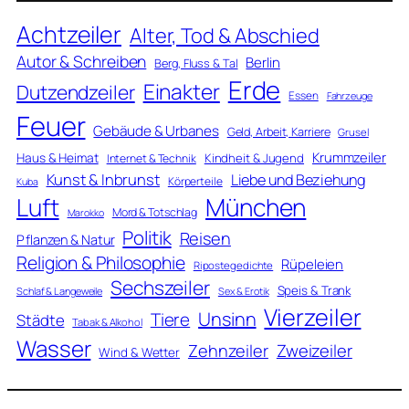
Achtzeiler
Alter, Tod & Abschied
Autor & Schreiben
Berlin
Berg, Fluss & Tal
Erde
Einakter
Dutzendzeiler
Essen
Fahrzeuge
Feuer
Gebäude & Urbanes
Geld, Arbeit, Karriere
Grusel
Krummzeiler
Haus & Heimat
Kindheit & Jugend
Internet & Technik
Kunst & Inbrunst
Liebe und Beziehung
Körperteile
Kuba
Luft
München
Mord & Totschlag
Marokko
Politik
Reisen
Pflanzen & Natur
Religion & Philosophie
Rüpeleien
Ripostegedichte
Sechszeiler
Speis & Trank
Schlaf & Langeweile
Sex & Erotik
Vierzeiler
Unsinn
Tiere
Städte
Tabak & Alkohol
Wasser
Zweizeiler
Zehnzeiler
Wind & Wetter