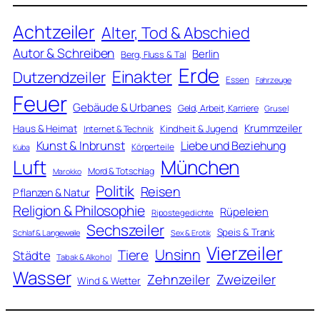
Achtzeiler
Alter, Tod & Abschied
Autor & Schreiben
Berlin
Berg, Fluss & Tal
Erde
Einakter
Dutzendzeiler
Essen
Fahrzeuge
Feuer
Gebäude & Urbanes
Geld, Arbeit, Karriere
Grusel
Krummzeiler
Haus & Heimat
Kindheit & Jugend
Internet & Technik
Kunst & Inbrunst
Liebe und Beziehung
Körperteile
Kuba
Luft
München
Mord & Totschlag
Marokko
Politik
Reisen
Pflanzen & Natur
Religion & Philosophie
Rüpeleien
Ripostegedichte
Sechszeiler
Speis & Trank
Schlaf & Langeweile
Sex & Erotik
Vierzeiler
Unsinn
Tiere
Städte
Tabak & Alkohol
Wasser
Zweizeiler
Zehnzeiler
Wind & Wetter