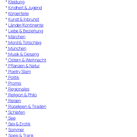
*
Kleidung
*
Kindheit & Jugend
*
Körperteile
*
Kunst & Inbrunst
*
Länder/Kontinente
*
Liebe & Beziehung
*
Märchen
*
Mord & Totschlag
*
München
*
Musik & Gesang
*
Ostern & Weihnacht
*
Pflanzen & Natur
*
Poetry Slam
*
Politik
*
Promis
*
Regionales
*
Religion & Philo
*
Reisen
*
Rüpeleien & Tiraden
*
Schlafen
*
See
*
Sex & Erotik
*
Sommer
*
Speis & Trank