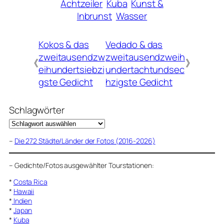
Achtzeiler
Kuba
Kunst &
Inbrunst
Wasser
Kokos & das
Vedado & das
zweitausendzw
zweitausendzweih
《
》
eihundertsiebzi
undertachtundsec
gste Gedicht
hzigste Gedicht
Schlagwörter
–
Die 272 Städte/Länder der Fotos (2016-2026)
–
Gedichte/Fotos ausgewählter Tourstationen:
*
Costa Rica
*
Hawaii
*
Indien
*
Japan
*
Kuba