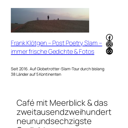
Zum
Inhalt
springen
Faceb
Frank Klötgen – Post Poetry Slam –
Instag
Link
immer frische Gedichte & Fotos
Seit 2016. Auf Globetrotter-Slam-Tour durch bislang
38 Länder auf 5 Kontinenten
Café mit Meerblick & das
zweitausendzweihundert
neunundsechzigste