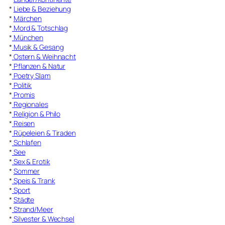
*
Liebe & Beziehung
*
Märchen
*
Mord & Totschlag
*
München
*
Musik & Gesang
*
Ostern & Weihnacht
*
Pflanzen & Natur
*
Poetry Slam
*
Politik
*
Promis
*
Regionales
*
Religion & Philo
*
Reisen
*
Rüpeleien & Tiraden
*
Schlafen
*
See
*
Sex & Erotik
*
Sommer
*
Speis & Trank
*
Sport
*
Städte
*
Strand/Meer
*
Silvester & Wechsel