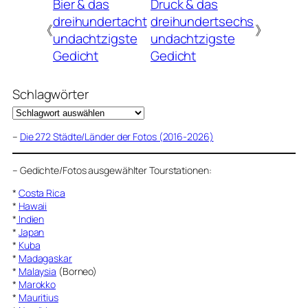
Bier & das
Druck & das
dreihundertacht
dreihundertsechs
《
》
undachtzigste
undachtzigste
Gedicht
Gedicht
Schlagwörter
–
Die 272 Städte/Länder der Fotos (2016-2026)
–
Gedichte/Fotos ausgewählter Tourstationen:
*
Costa Rica
*
Hawaii
*
Indien
*
Japan
*
Kuba
*
Madagaskar
*
Malaysia
(Borneo)
*
Marokko
*
Mauritius