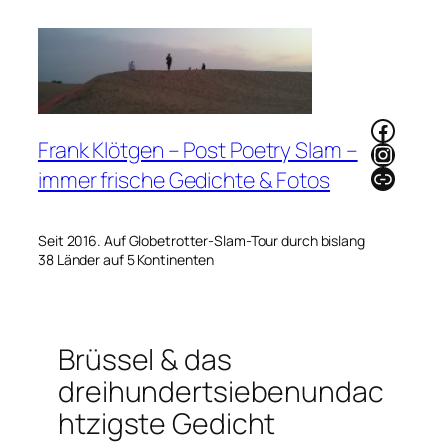
Zum
Inhalt
springen
Faceb
Frank Klötgen – Post Poetry Slam –
Instag
Link
immer frische Gedichte & Fotos
Seit 2016. Auf Globetrotter-Slam-Tour durch bislang
38 Länder auf 5 Kontinenten
Brüssel & das
dreihundertsiebenundac
htzigste Gedicht