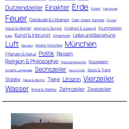
Erde
Einakter
Dutzendzeiler
Essen
Fahrzeuge
Feuer
Gebäude & Urbanes
Geld, Arbeit, Karriere
Grusel
Krummzeiler
Haus & Heimat
Kindheit & Jugend
Internet & Technik
Kunst & Inbrunst
Liebe und Beziehung
Körperteile
Kuba
Luft
München
Mord & Totschlag
Marokko
Politik
Reisen
Pflanzen & Natur
Religion & Philosophie
Rüpeleien
Ripostegedichte
Sechszeiler
Speis & Trank
Schlaf & Langeweile
Sex & Erotik
Vierzeiler
Unsinn
Tiere
Städte
Tabak & Alkohol
Wasser
Zweizeiler
Zehnzeiler
Wind & Wetter