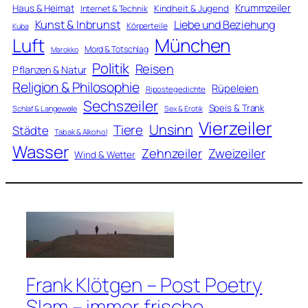
Krummzeiler
Haus & Heimat
Kindheit & Jugend
Internet & Technik
Kunst & Inbrunst
Liebe und Beziehung
Körperteile
Kuba
Luft
München
Mord & Totschlag
Marokko
Politik
Reisen
Pflanzen & Natur
Religion & Philosophie
Rüpeleien
Ripostegedichte
Sechszeiler
Speis & Trank
Schlaf & Langeweile
Sex & Erotik
Vierzeiler
Unsinn
Tiere
Städte
Tabak & Alkohol
Wasser
Zweizeiler
Zehnzeiler
Wind & Wetter
Frank Klötgen – Post Poetry
Slam – immer frische