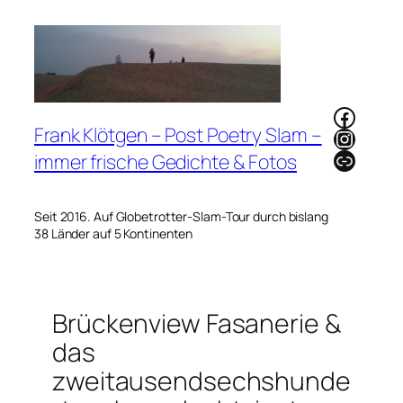
Zum
Inhalt
springen
Faceb
Frank Klötgen – Post Poetry Slam –
Instag
Link
immer frische Gedichte & Fotos
Seit 2016. Auf Globetrotter-Slam-Tour durch bislang
38 Länder auf 5 Kontinenten
Brückenview Fasanerie &
das
zweitausendsechshunde