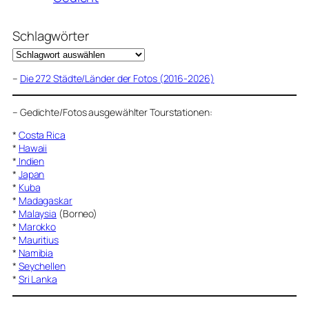
Schlagwörter
–
Die 272 Städte/Länder der Fotos (2016-2026)
–
Gedichte/Fotos ausgewählter Tourstationen:
*
Costa Rica
*
Hawaii
*
Indien
*
Japan
*
Kuba
*
Madagaskar
*
Malaysia
(Borneo)
*
Marokko
*
Mauritius
*
Namibia
*
Seychellen
*
Sri Lanka