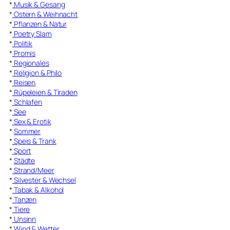
*
Musik & Gesang
*
Ostern & Weihnacht
*
Pflanzen & Natur
*
Poetry Slam
*
Politik
*
Promis
*
Regionales
*
Religion & Philo
*
Reisen
*
Rüpeleien & Tiraden
*
Schlafen
*
See
*
Sex & Erotik
*
Sommer
*
Speis & Trank
*
Sport
*
Städte
*
Strand/Meer
*
Silvester & Wechsel
*
Tabak & Alkohol
*
Tanzen
*
Tiere
*
Unsinn
*
Wind & Wetter