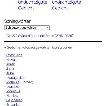
undachtzigste
undachtzigste
Gedicht
Gedicht
Schlagwörter
–
Die 272 Städte/Länder der Fotos (2016-2026)
–
Gedichte/Fotos ausgewählter Tourstationen:
*
Costa Rica
*
Hawaii
*
Indien
*
Japan
*
Kuba
*
Madagaskar
*
Malaysia
(Borneo)
*
Marokko
*
Mauritius
*
Namibia
*
Seychellen
*
Sri Lanka