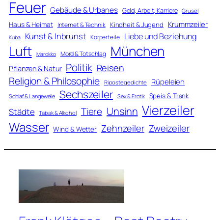
Feuer
Gebäude & Urbanes
Geld, Arbeit, Karriere
Grusel
Krummzeiler
Haus & Heimat
Kindheit & Jugend
Internet & Technik
Kunst & Inbrunst
Liebe und Beziehung
Körperteile
Kuba
Luft
München
Mord & Totschlag
Marokko
Politik
Reisen
Pflanzen & Natur
Religion & Philosophie
Rüpeleien
Ripostegedichte
Sechszeiler
Speis & Trank
Schlaf & Langeweile
Sex & Erotik
Vierzeiler
Unsinn
Tiere
Städte
Tabak & Alkohol
Wasser
Zweizeiler
Zehnzeiler
Wind & Wetter