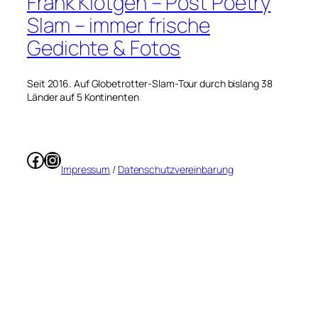
Frank Klötgen – Post Poetry
Slam – immer frische
Gedichte & Fotos
Seit 2016. Auf Globetrotter-Slam-Tour durch bislang 38
Länder auf 5 Kontinenten
Facebook
Instagram
Impressum
/
Datenschutzvereinbarung