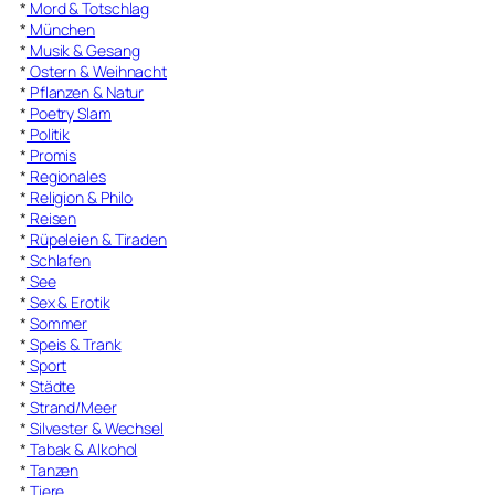
*
Mord & Totschlag
*
München
*
Musik & Gesang
*
Ostern & Weihnacht
*
Pflanzen & Natur
*
Poetry Slam
*
Politik
*
Promis
*
Regionales
*
Religion & Philo
*
Reisen
*
Rüpeleien & Tiraden
*
Schlafen
*
See
*
Sex & Erotik
*
Sommer
*
Speis & Trank
*
Sport
*
Städte
*
Strand/Meer
*
Silvester & Wechsel
*
Tabak & Alkohol
*
Tanzen
*
Tiere