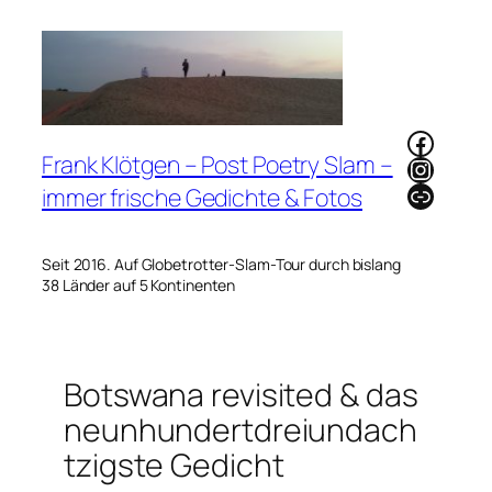
Zum
Inhalt
springen
Faceb
Frank Klötgen – Post Poetry Slam –
Instag
Link
immer frische Gedichte & Fotos
Seit 2016. Auf Globetrotter-Slam-Tour durch bislang
38 Länder auf 5 Kontinenten
Botswana revisited & das
neunhundertdreiundach
tzigste Gedicht